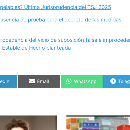
pelables? Última Jurisprudencia del TSJ 2025
Ausencia de prueba para el decreto de las medidas
rocedencia del vicio de suposición falsa e improcede
 Estable de Hecho planteada
partir
Compartir
Compartir
Comp
kedIn
Email
WhatsApp
Tele
en
en
en