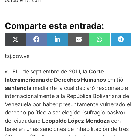
octubre 17, 2011
Comparte esta entrada:
Compartir
Compartir
Compartir
Compartir
Compartir
Compa
X
F
L
E
W
T
en
en
en
en
en
en
(
a
i
m
h
e
T
c
n
a
a
l
tsj.gov.ve
w
e
k
i
t
e
i
b
e
l
s
g
t
o
d
A
r
t
o
I
p
a
«…El 1 de septiembre de 2011, la
Corte
e
k
n
p
m
Interamericana de Derechos Humanos
emitió
r
)
sentencia
mediante la cual declaró responsable
internacionalmente a la República Bolivariana de
Venezuela por haber presuntamente vulnerado el
derecho político a ser elegido (sufragio pasivo)
del ciudadano
Leopoldo López Mendoza
con
base en unas sanciones de inhabilitación de tres