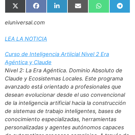
Compartir
Compartir
Compartir
Compartir
Compartir
Compa
X
F
L
E
W
T
en
en
en
en
en
en
(
a
i
m
h
e
T
c
n
a
a
l
eluniversal.com
w
e
k
i
t
e
i
b
e
l
s
g
t
o
d
A
r
t
o
I
p
a
LEA LA NOTICIA
e
k
n
p
m
r
)
Curso de Inteligencia Artiicial Nivel 2 Era
Agéntica y Claude
Nivel 2: La Era Agéntica. Dominio Absoluto de
Claude y Ecosistemas Locales. Este programa
avanzado está orientado a profesionales que
desean evolucionar desde el uso convencional
de la inteligencia artificial hacia la construcción
de sistemas de trabajo inteligentes, bases de
conocimiento especializadas, herramientas
personalizadas y agentes autónomos capaces