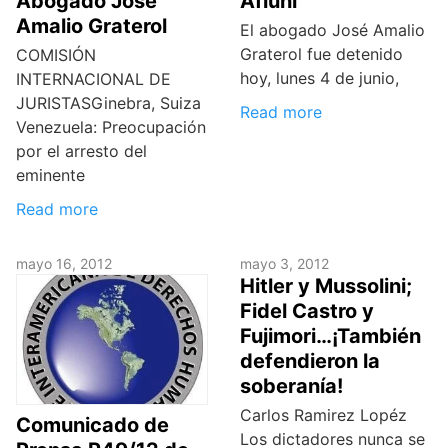
Abogado José
Afiuni
Amalio Graterol
El abogado José Amalio
Graterol fue detenido
COMISIÓN
hoy, lunes 4 de junio,
INTERNACIONAL DE
JURISTASGinebra, Suiza
Read more
Venezuela: Preocupación
por el arresto del
eminente
Read more
mayo 16, 2012
mayo 3, 2012
Hitler y Mussolini;
Fidel Castro y
Fujimori…¡También
defendieron la
soberanía!
Carlos Ramirez Lopéz
Comunicado de
Los dictadores nunca se