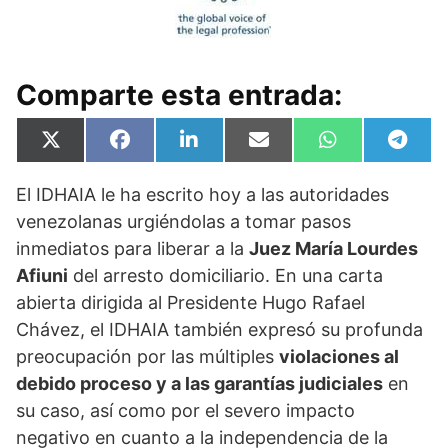
Comparte esta entrada:
Compartir
Compartir
Compartir
Compartir
Compartir
Compa
X
F
L
E
W
T
en
en
en
en
en
en
(
a
i
m
h
e
T
c
n
a
a
l
El IDHAIA le ha escrito hoy a las autoridades
w
e
k
i
t
e
i
b
e
l
s
g
venezolanas urgiéndolas a tomar pasos
t
o
d
A
r
t
o
I
p
a
inmediatos para liberar a la
Juez María Lourdes
e
k
n
p
m
Afiuni
del arresto domiciliario. En una carta
r
)
abierta dirigida al Presidente Hugo Rafael
Chávez, el IDHAIA también expresó su profunda
preocupación por las múltiples
violaciones al
debido proceso y a las garantías judiciales
en
su caso, así como por el severo impacto
negativo en cuanto a la independencia de la