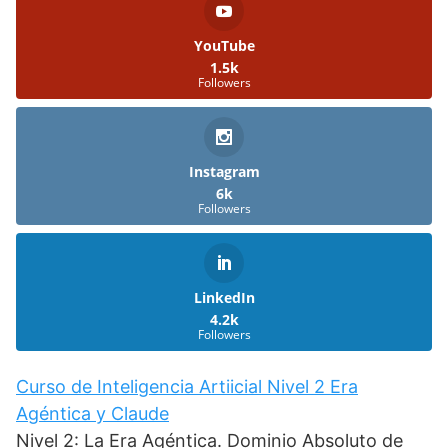
YouTube
1.5k
Followers
Instagram
6k
Followers
LinkedIn
4.2k
Followers
Curso de Inteligencia Artiicial Nivel 2 Era
Agéntica y Claude
Nivel 2: La Era Agéntica. Dominio Absoluto de