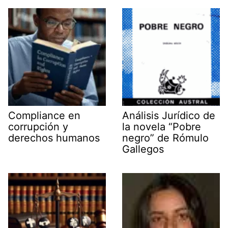
t
o
I
p
a
e
k
n
p
m
r
)
Compliance en
Análisis Jurídico de
corrupción y
la novela “Pobre
derechos humanos
negro” de Rómulo
Gallegos