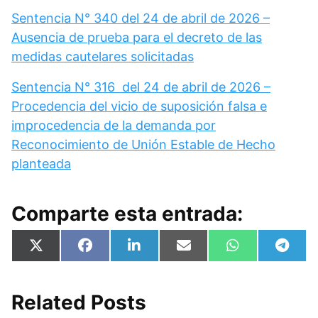
Sentencia N° 340 del 24 de abril de 2026 –
Ausencia de prueba para el decreto de las
medidas cautelares solicitadas
Sentencia N° 316 del 24 de abril de 2026 –
Procedencia del vicio de suposición falsa e
improcedencia de la demanda por
Reconocimiento de Unión Estable de Hecho
planteada
Comparte esta entrada:
Compartir
Compartir
Compartir
Compartir
Compartir
Compa
X
F
L
E
W
T
en
en
en
en
en
en
(
a
i
m
h
e
T
c
n
a
a
l
w
e
k
i
t
e
i
b
e
l
s
g
Related Posts
t
o
d
A
r