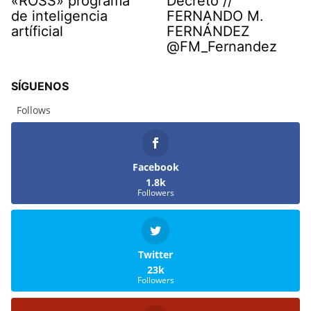
«ROSS» programa
Decreto //
de inteligencia
FERNANDO M.
artíficial
FERNÁNDEZ
@FM_Fernandez
SÍGUENOS
Follows
Facebook
1.8k
Followers
Twitter
23k
Followers