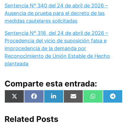
Sentencia N° 340 del 24 de abril de 2026 –
Ausencia de prueba para el decreto de las
medidas cautelares solicitadas
Sentencia N° 316 del 24 de abril de 2026 –
Procedencia del vicio de suposición falsa e
improcedencia de la demanda por
Reconocimiento de Unión Estable de Hecho
planteada
Comparte esta entrada:
Compartir
Compartir
Compartir
Compartir
Compartir
Compa
X
F
L
E
W
T
en
en
en
en
en
en
(
a
i
m
h
e
T
c
n
a
a
l
w
e
k
i
t
e
i
b
e
l
s
g
Related Posts
t
o
d
A
r
t
o
I
p
a