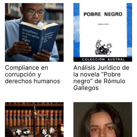
e
k
n
p
m
r
)
Compliance en
Análisis Jurídico de
corrupción y
la novela “Pobre
derechos humanos
negro” de Rómulo
Gallegos