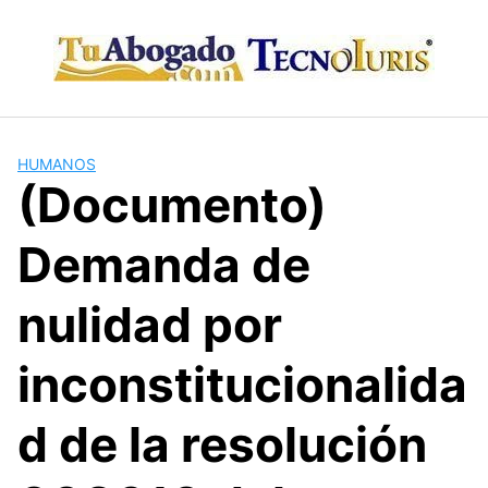
Skip
to
content
HUMANOS
(Documento)
Demanda de
nulidad por
inconstitucionalida
d de la resolución