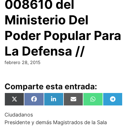
008610 del
Ministerio Del
Poder Popular Para
La Defensa //
febrero 28, 2015
Comparte esta entrada:
Compartir
Compartir
Compartir
Compartir
Compartir
Compa
X
F
L
E
W
T
en
en
en
en
en
en
(
a
i
m
h
e
T
c
n
a
a
l
Ciudadanos
w
e
k
i
t
e
i
b
e
l
s
g
Presidente y demás Magistrados de la Sala
t
o
d
A
r