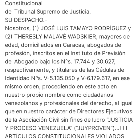
t
o
I
p
a
Constitucional
e
k
n
p
m
del Tribunal Supremo de Justicia.
r
)
SU DESPACHO.-
Nosotros, (1) JOSÉ LUIS TAMAYO RODRÍGUEZ y
(2) THERESLY MALAVÉ WADSKIER, mayores de
edad, domiciliados en Caracas, abogados de
profesión, inscritos en el Instituto de Previsión
del Abogado bajo los N°s. 17.744 y 30.627,
respectivamente, y titulares de las Cédulas de
Identidad Nºs. V-5.135.050 y V-6.179.617, en ese
mismo orden, procediendo en este acto en
nuestro propio nombre como ciudadanos
venezolanos y profesionales del derecho, al igual
que en nuestro carácter de Directores Ejecutivos
de la Asociación Civil sin fines de lucro “JUSTICIA
Y PROCESO VENEZUELA” (“JUYPROVEN”)…I I I
ARTÍCULOS CONSTITUCIONALES VIOLADOS