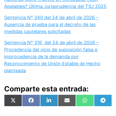
Apelables? Última Jurisprudencia del TSJ 2025
Sentencia N° 340 del 24 de abril de 2026 –
Ausencia de prueba para el decreto de las
medidas cautelares solicitadas
Sentencia N° 316 del 24 de abril de 2026 –
Procedencia del vicio de suposición falsa e
improcedencia de la demanda por
Reconocimiento de Unión Estable de Hecho
planteada
Comparte esta entrada:
Compartir
Compartir
Compartir
Compartir
Compartir
Compa
X
F
L
E
W
T
en
en
en
en
en
en
(
a
i
m
h
e
T
c
n
a
a
l
w
e
k
i
t
e