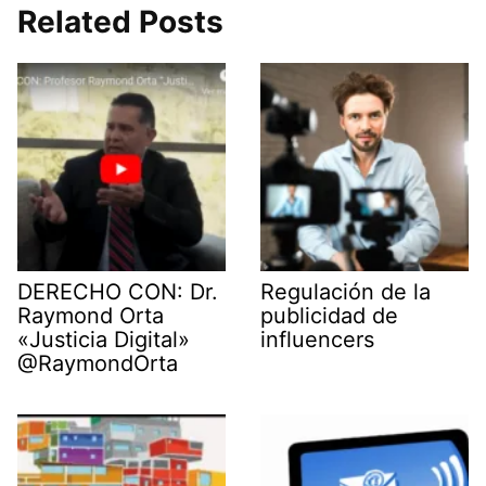
i
b
e
l
s
g
Related Posts
t
o
d
A
r
t
o
I
p
a
e
k
n
p
m
r
)
DERECHO CON: Dr.
Regulación de la
Raymond Orta
publicidad de
«Justicia Digital»
influencers
@RaymondOrta