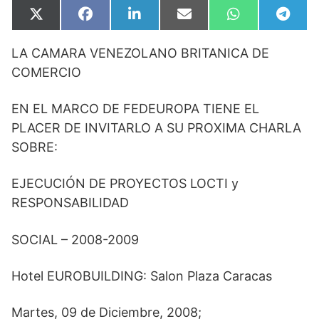
Compartir
Compartir
Compartir
Compartir
Compartir
Compa
X
F
L
E
W
T
en
en
en
en
en
en
(
a
i
m
h
e
T
c
n
a
a
l
LA CAMARA VENEZOLANO BRITANICA DE
w
e
k
i
t
e
i
b
e
l
s
g
COMERCIO
t
o
d
A
r
t
o
I
p
a
e
k
n
p
m
EN EL MARCO DE FEDEUROPA TIENE EL
r
)
PLACER DE INVITARLO A SU PROXIMA CHARLA
SOBRE:
EJECUCIÓN DE PROYECTOS LOCTI y
RESPONSABILIDAD
SOCIAL – 2008-2009
Hotel EUROBUILDING: Salon Plaza Caracas
Martes, 09 de Diciembre, 2008;