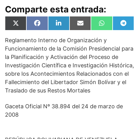
Comparte esta entrada:
Compartir
Compartir
Compartir
Compartir
Compartir
Compa
X
F
L
E
W
T
en
en
en
en
en
en
(
a
i
m
h
e
T
c
n
a
a
l
Reglamento Interno de Organización y
w
e
k
i
t
e
i
b
e
l
s
g
Funcionamiento de la Comisión Presidencial para
t
o
d
A
r
t
o
I
p
a
la Planificación y Activación del Proceso de
e
k
n
p
m
Investigación Científica e Investigación Histórica,
r
)
sobre los Acontecimientos Relacionados con el
Fallecimiento del Libertador Simón Bolívar y el
Traslado de sus Restos Mortales
Gaceta Oficial Nº 38.894 del 24 de marzo de
2008