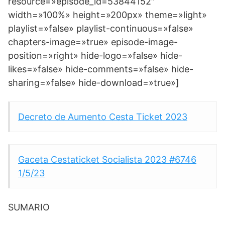
resource=»episode_id=53844152″
width=»100%» height=»200px» theme=»light»
playlist=»false» playlist-continuous=»false»
chapters-image=»true» episode-image-
position=»right» hide-logo=»false» hide-
likes=»false» hide-comments=»false» hide-
sharing=»false» hide-download=»true»]
Decreto de Aumento Cesta Ticket 2023
Gaceta Cestaticket Socialista 2023 #6746
1/5/23
SUMARIO