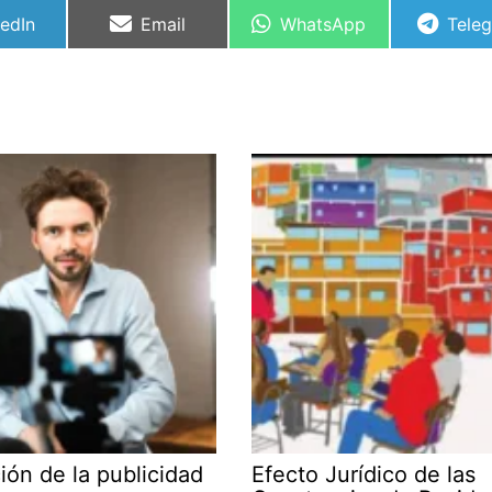
partir
Compartir
Compartir
Comp
kedIn
Email
WhatsApp
Tele
en
en
en
ión de la publicidad
Efecto Jurídico de las