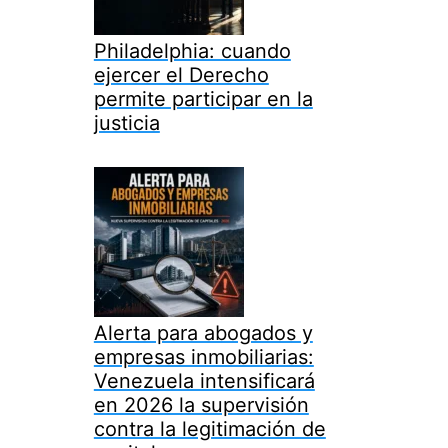
Philadelphia: cuando
ejercer el Derecho
permite participar en la
justicia
Alerta para abogados y
empresas inmobiliarias:
Venezuela intensificará
en 2026 la supervisión
contra la legitimación de