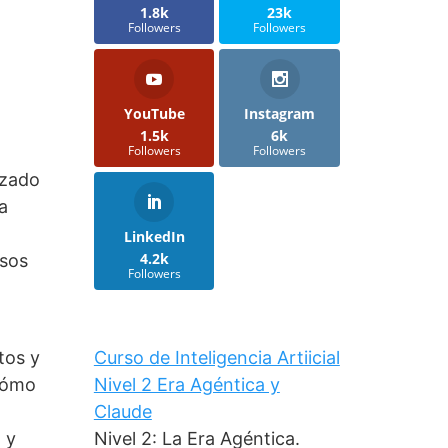
1.8k
23k
Followers
Followers
YouTube
Instagram
1.5k
6k
Followers
Followers
nzado
a
LinkedIn
4.2k
esos
Followers
Curso de Inteligencia Artiicial
tos y
Nivel 2 Era Agéntica y
 cómo
Claude
Nivel 2: La Era Agéntica.
 y