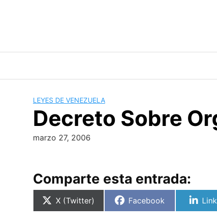
Skip
to
content
LEYES DE VENEZUELA
Decreto Sobre Or
marzo 27, 2006
Comparte esta entrada:
Compartir
Compartir
Com
X (Twitter)
Facebook
Lin
en
en
en