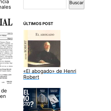
ncia
Buscar
nales
ÚLTIMOS POST
«El abogado» de Henri
Robert
 de
den