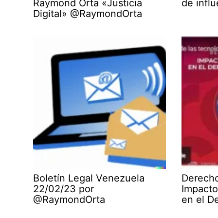
Raymond Orta «Justicia
de infl
Digital» @RaymondOrta
Boletín Legal Venezuela
Derecho
22/02/23 por
Impacto
@RaymondOrta
en el D