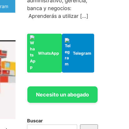
administrativo, gerencia,
artir
gram
banca y negocios:
Aprenderás a utilizar […]
WhatsApp
Telegram
Necesito un abogado
Buscar