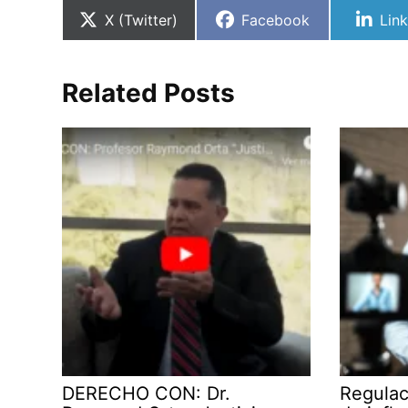
Compartir
Compartir
Com
X (Twitter)
Facebook
Lin
en
en
en
Related Posts
DERECHO CON: Dr.
Regulac