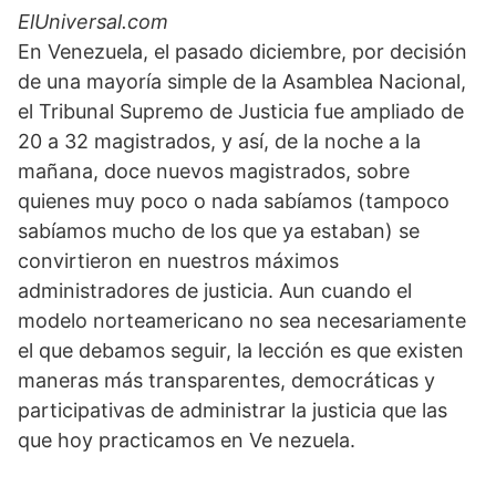
T
c
n
a
a
l
ElUniversal.com
w
e
k
i
t
e
i
b
e
l
s
g
En Venezuela, el pasado diciembre, por decisión
t
o
d
A
r
t
o
I
p
a
de una mayoría simple de la Asamblea Nacional,
e
k
n
p
m
el Tribunal Supremo de Justicia fue ampliado de
r
)
20 a 32 magistrados, y así, de la noche a la
mañana, doce nuevos magistrados, sobre
quienes muy poco o nada sabíamos (tampoco
sabíamos mucho de los que ya estaban) se
convirtieron en nuestros máximos
administradores de justicia. Aun cuando el
modelo norteamericano no sea necesariamente
el que debamos seguir, la lección es que existen
maneras más transparentes, democráticas y
participativas de administrar la justicia que las
que hoy practicamos en Ve nezuela.