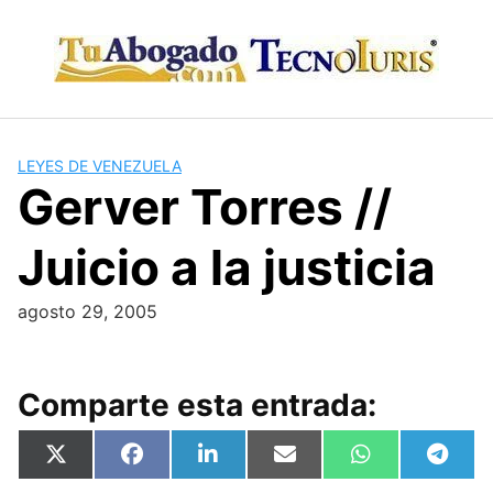
Skip
to
content
LEYES DE VENEZUELA
Gerver Torres //
Juicio a la justicia
agosto 29, 2005
Comparte esta entrada:
Compartir
Compartir
Compartir
Compartir
Compartir
Compa
X
F
L
E
W
T
en
en
en
en
en
en
(
a
i
m
h
e