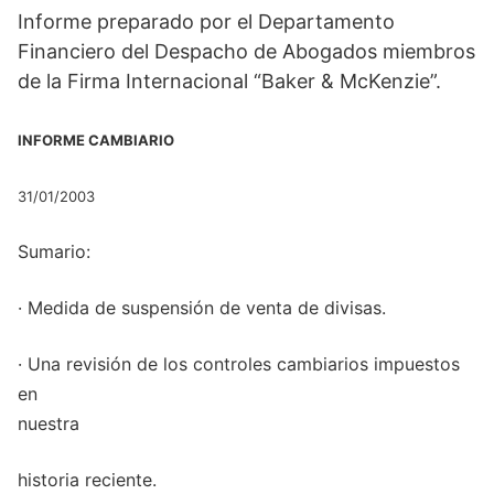
T
c
n
a
a
l
Informe preparado por el Departamento
w
e
k
i
t
e
i
b
e
l
s
g
Financiero del Despacho de Abogados miembros
t
o
d
A
r
t
o
I
p
a
de la Firma Internacional “Baker & McKenzie”.
e
k
n
p
m
r
)
INFORME CAMBIARIO
31/01/2003
Sumario:
· Medida de suspensión de venta de divisas.
· Una revisión de los controles cambiarios impuestos
en
nuestra
historia reciente.