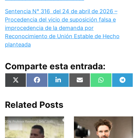
Sentencia N° 316 del 24 de abril de 2026 –
Procedencia del vicio de suposición falsa e
improcedencia de la demanda por
Reconocimiento de Unión Estable de Hecho
planteada
Comparte esta entrada:
Compartir
Compartir
Compartir
Compartir
Compartir
Compa
X
F
L
E
W
T
en
en
en
en
en
en
(
a
i
m
h
e
T
c
n
a
a
l
w
e
k
i
t
e
i
b
e
l
s
g
Related Posts
t
o
d
A
r
t
o
I
p
a
e
k
n
p
m
r
)