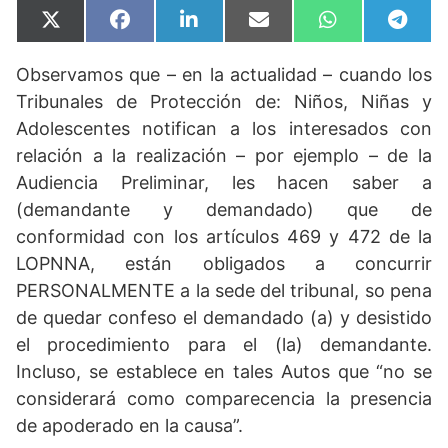
Compartir
Compartir
Compartir
Compartir
Compartir
Compa
X
F
L
E
W
T
en
en
en
en
en
en
(
a
i
m
h
e
T
c
n
a
a
l
Observamos que – en la actualidad – cuando los
w
e
k
i
t
e
i
b
e
l
s
g
Tribunales de Protección de: Niños, Niñas y
t
o
d
A
r
t
o
I
p
a
Adolescentes notifican a los interesados con
e
k
n
p
m
relación a la realización – por ejemplo – de la
r
)
Audiencia Preliminar, les hacen saber a
(demandante y demandado) que de
conformidad con los artículos 469 y 472 de la
LOPNNA, están obligados a concurrir
PERSONALMENTE a la sede del tribunal, so pena
de quedar confeso el demandado (a) y desistido
el procedimiento para el (la) demandante.
Incluso, se establece en tales Autos que “no se
considerará como comparecencia la presencia
de apoderado en la causa”.