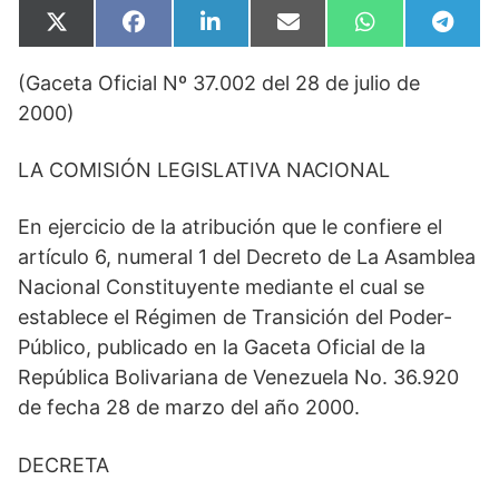
Compartir
Compartir
Compartir
Compartir
Compartir
Compa
X
F
L
E
W
T
en
en
en
en
en
en
(
a
i
m
h
e
T
c
n
a
a
l
(Gaceta Oficial Nº 37.002 del 28 de julio de
w
e
k
i
t
e
i
b
e
l
s
g
2000)
t
o
d
A
r
t
o
I
p
a
e
k
n
p
m
LA COMISIÓN LEGISLATIVA NACIONAL
r
)
En ejercicio de la atribución que le confiere el
artículo 6, numeral 1 del Decreto de La Asamblea
Nacional Constituyente mediante el cual se
establece el Régimen de Transición del Poder-
Público, publicado en la Gaceta Oficial de la
República Bolivariana de Venezuela No. 36.920
de fecha 28 de marzo del año 2000.
DECRETA