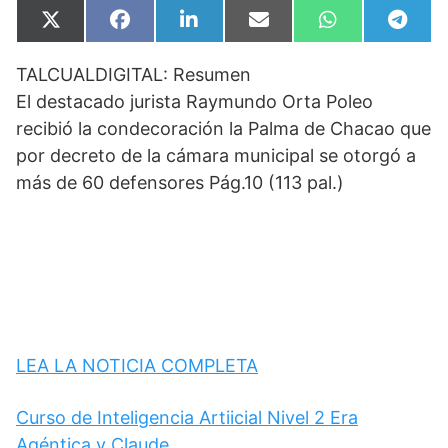
Compartir
Compartir
Compartir
Compartir
Compartir
Compa
X
F
L
E
W
T
en
en
en
en
en
en
(
a
i
m
h
e
T
c
n
a
a
l
TALCUALDIGITAL: Resumen
w
e
k
i
t
e
i
b
e
l
s
g
El destacado jurista Raymundo Orta Poleo
t
o
d
A
r
t
o
I
p
a
recibió la condecoración la Palma de Chacao que
e
k
n
p
m
por decreto de la cámara municipal se otorgó a
r
)
más de 60 defensores Pág.10 (113 pal.)
LEA LA NOTICIA COMPLETA
Curso de Inteligencia Artiicial Nivel 2 Era
Agéntica y Claude