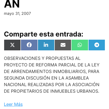
AN
mayo 31, 2007
Comparte esta entrada:
Compartir
Compartir
Compartir
Compartir
Compartir
Compa
X
F
L
E
W
T
en
en
en
en
en
en
(
a
i
m
h
e
T
c
n
a
a
l
OBSERVACIONES Y PROPUESTAS AL
w
e
k
i
t
e
i
b
e
l
s
g
PROYECTO DE REFORMA PARCIAL DE LA LEY
t
o
d
A
r
t
o
I
p
a
DE ARRENDAMIENTOS INMOBILIARIOS, PARA
e
k
n
p
m
SEGUNDA DISCUSIÓN EN LA ASAMBLEA
r
)
NACIONAL REALIZADAS POR LA ASOCIACIÓN
DE PROPIETARIOS DE INMUEBLES URBANOS.
Leer Más