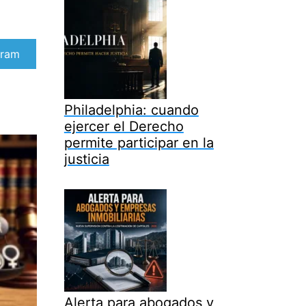
artir
gram
Philadelphia: cuando
ejercer el Derecho
permite participar en la
justicia
Alerta para abogados y