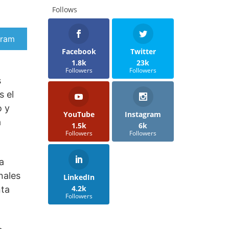
Follows
artir
gram
Facebook
Twitter
1.8k
23k
Followers
Followers
s
s el
o y
YouTube
Instagram
a
1.5k
6k
Followers
Followers
a
nales
LinkedIn
4.2k
nta
Followers