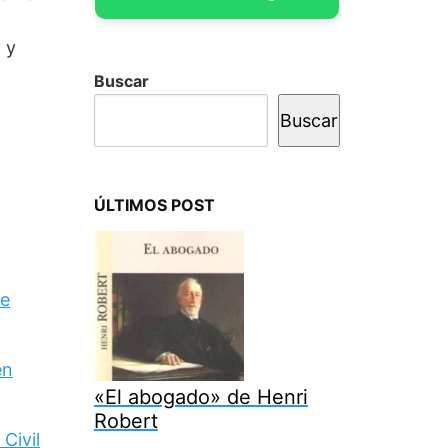
 y
Buscar
Buscar
ÚLTIMOS POST
de
en
«El abogado» de Henri
Robert
Civil