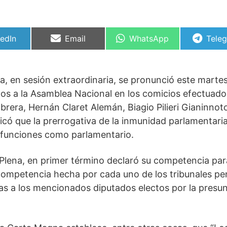
partir
Compartir
Compartir
Comp
kedIn
Email
WhatsApp
Tele
en
en
en
ia, en sesión extraordinaria, se pronunció este marte
tos a la Asamblea Nacional en los comicios efectuado
rera, Hernán Claret Alemán, Biagio Pilieri Gianinnot
icó que la prerrogativa de la inmunidad parlamentari
us funciones como parlamentario.
 Plena, en primer término declaró su competencia par
 competencia hecha por cada uno de los tribunales pe
as a los mencionados diputados electos por la presu