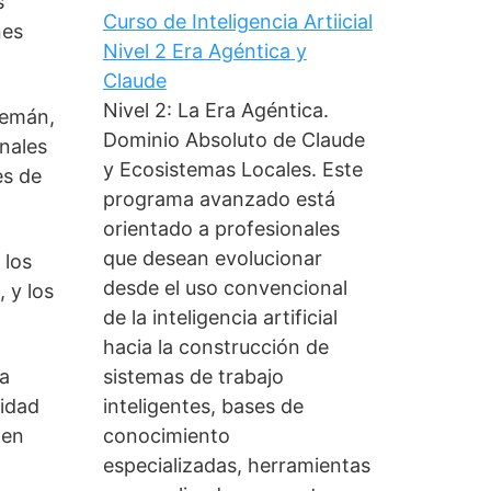
s
Curso de Inteligencia Artiicial
nes
Nivel 2 Era Agéntica y
Claude
Nivel 2: La Era Agéntica.
lemán,
Dominio Absoluto de Claude
onales
y Ecosistemas Locales. Este
es de
programa avanzado está
orientado a profesionales
que desean evolucionar
 los
desde el uso convencional
 y los
de la inteligencia artificial
hacia la construcción de
sistemas de trabajo
la
inteligentes, bases de
midad
conocimiento
 en
especializadas, herramientas