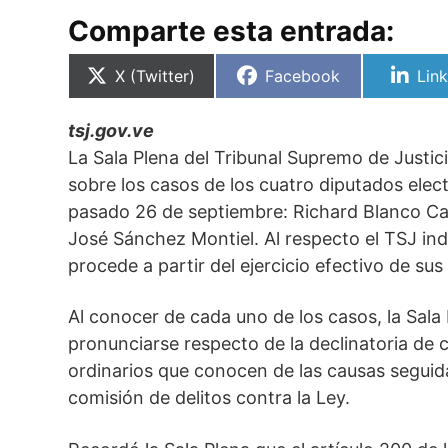
Comparte esta entrada:
Compartir
Compartir
Com
X (Twitter)
Facebook
Lin
en
en
en
tsj.gov.ve
La Sala Plena del Tribunal Supremo de Justic
sobre los casos de los cuatro diputados elec
pasado 26 de septiembre: Richard Blanco Cab
José Sánchez Montiel. Al respecto el TSJ ind
procede a partir del ejercicio efectivo de s
Al conocer de cada uno de los casos, la Sala
pronunciarse respecto de la declinatoria de
ordinarios que conocen de las causas seguid
comisión de delitos contra la Ley.