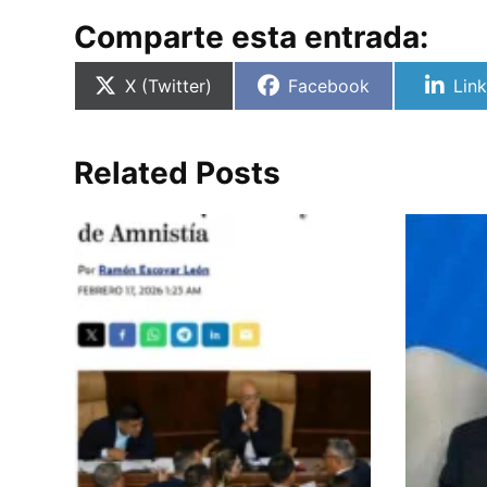
Comparte esta entrada:
Compartir
Compartir
Com
X (Twitter)
Facebook
Lin
en
en
en
Related Posts