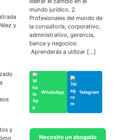
liderar el cambio en el
mundo jurídico. 2.
strada
Profesionales del mundo de
élez y
la consultoría, corporativo,
administrativo, gerencia,
banca y negocios:
Aprenderás a utilizar […]
nzado
a
WhatsApp
Telegram
esos
tos y
Necesito un abogado
 cómo