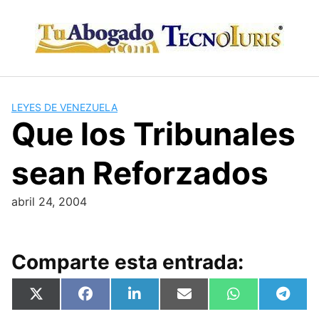
Skip
to
content
LEYES DE VENEZUELA
Que los Tribunales
sean Reforzados
abril 24, 2004
Comparte esta entrada:
Compartir
Compartir
Compartir
Compartir
Compartir
Compa
X
F
L
E
W
T
en
en
en
en
en
en
(
a
i
m
h
e