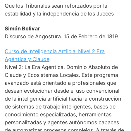
T
c
n
a
a
l
Que los Tribunales sean reforzados por la
w
e
k
i
t
e
i
b
e
l
s
g
estabilidad y la independencia de los Jueces
t
o
d
A
r
t
o
I
p
a
e
k
n
p
m
Simón Bolivar
r
)
Discurso de Angostura. 15 de Febrero de 1819
Curso de Inteligencia Artiicial Nivel 2 Era
Agéntica y Claude
Nivel 2: La Era Agéntica. Dominio Absoluto de
Claude y Ecosistemas Locales. Este programa
avanzado está orientado a profesionales que
desean evolucionar desde el uso convencional
de la inteligencia artificial hacia la construcción
de sistemas de trabajo inteligentes, bases de
conocimiento especializadas, herramientas
personalizadas y agentes autónomos capaces
de automatizar procesos complejos. A través de