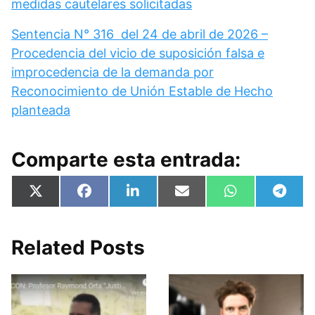
medidas cautelares solicitadas
Sentencia N° 316 del 24 de abril de 2026 –
Procedencia del vicio de suposición falsa e
improcedencia de la demanda por
Reconocimiento de Unión Estable de Hecho
planteada
Comparte esta entrada:
Compartir
Compartir
Compartir
Compartir
Compartir
Compa
X
F
L
E
W
T
en
en
en
en
en
en
(
a
i
m
h
e
T
c
n
a
a
l
w
e
k
i
t
e
i
b
e
l
s
g
Related Posts
t
o
d
A
r
t
o
I
p
a
e
k
n
p
m
r
)