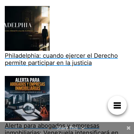
Philadelphia: cuando ejercer el Derecho
permite participar en la justicia
Alerta para abogados y empresas
Share This
inmobiliarias: Venezuela intensificará en