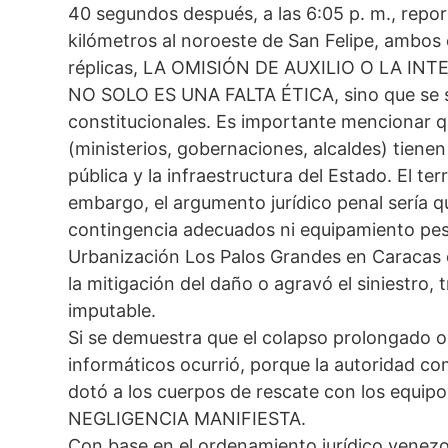
40 segundos después, a las 6:05 p. m., rep
kilómetros al noroeste de San Felipe, ambos 
réplicas, LA OMISIÓN DE AUXILIO O LA I
NO SOLO ES UNA FALTA ÉTICA, sino que se s
constitucionales. Es importante mencionar q
(ministerios, gobernaciones, alcaldes) tienen
pública y la infraestructura del Estado. El t
embargo, el argumento jurídico penal sería q
contingencia adecuados ni equipamiento pes
Urbanización Los Palos Grandes en Caracas o
la mitigación del daño o agravó el siniestro,
imputable.
Si se demuestra que el colapso prolongado o 
informáticos ocurrió, porque la autoridad co
dotó a los cuerpos de rescate con los equip
NEGLIGENCIA MANIFIESTA.
Con base en el ordenamiento jurídico venezo