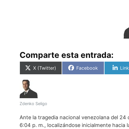
Comparte esta entrada:
Compartir
Compartir
Com
X (Twitter)
Facebook
Lin
en
en
en
Zdenko Seligo
Ante la tragedia nacional venezolana del 24 d
6:04 p. m., localizándose inicialmente hacia 