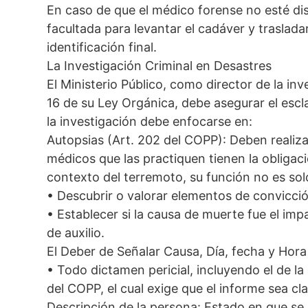
En caso de que el médico forense no esté disp
facultada para levantar el cadáver y trasladar
identificación final.
La Investigación Criminal en Desastres
El Ministerio Público, como director de la inv
16 de su Ley Orgánica, debe asegurar el escl
la investigación debe enfocarse en:
Autopsias (Art. 202 del COPP): Deben realiz
médicos que las practiquen tienen la obligació
contexto del terremoto, su función no es solo 
• Descubrir o valorar elementos de convicció
• Establecer si la causa de muerte fue el im
de auxilio.
El Deber de Señalar Causa, Día, fecha y Hora
• Todo dictamen pericial, incluyendo el de la
del COPP, el cual exige que el informe sea cl
Descripción de la persona: Estado en que se h