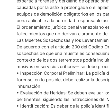
experticia forense y del diario de operacion
causadas por la asfixia prolongada o el aplas
equipos de demolición obligatorios en los pa
pena aplicable a la autoridad responsable as
El ordenamiento jurídico penal venezolano es
fallecimientos que no derivan claramente de 
Las Muertes Sospechosas y los Levantamien
De acuerdo con el artículo 200 del Código O
sospechas de que una muerte es consecuencia
contexto de los dos terremotos podría incluir
masivas en servicios críticos— se debe proce
• Inspección Corporal Preliminar: La policía 
forense, en lo posible, debe realizar la descr
inhumación.
• Evaluación de Heridas: Se deben evaluar los
pertinentes, siguiendo las instrucciones del M
• Identificación: Es deber de la policía identi