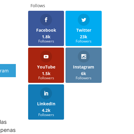
Follows
Facebook
Twitter
1.8k
23k
Followers
Followers
YouTube
Instagram
artir
gram
1.5k
6k
Followers
Followers
LinkedIn
4.2k
Followers
las
 apenas