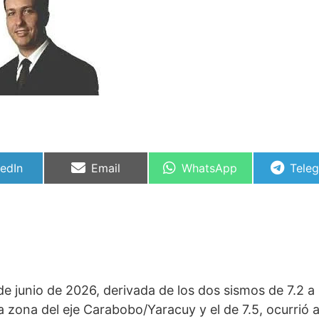
partir
Compartir
Compartir
Comp
kedIn
Email
WhatsApp
Tele
en
en
en
e junio de 2026, derivada de los dos sismos de 7.2 a 
la zona del eje Carabobo/Yaracuy y el de 7.5, ocurrió