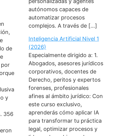
personalizadas y agentes
autónomos capaces de
automatizar procesos
en
complejos. A través de […]
ción,
Inteligencia Artificial Nivel 1
ue
(2026)
do de
Especialmente dirigido a: 1.
ue
Abogados, asesores jurídicos
 por
corporativos, docentes de
porque
Derecho, peritos y expertos
l
forenses, profesionales
lusiva
afines al ámbito jurídico: Con
do y
este curso exclusivo,
aprenderás cómo aplicar IA
s. 356
para transformar tu práctica
legal, optimizar procesos y
ieron