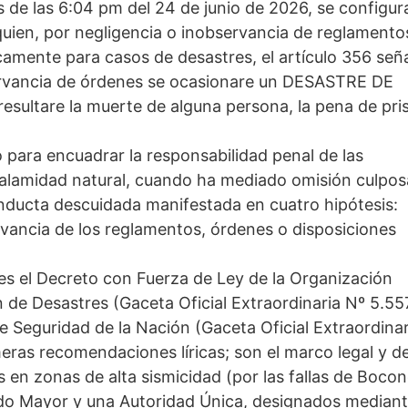
 de las 6:04 pm del 24 de junio de 2026, se configur
 quien, por negligencia o inobservancia de reglamento
camente para casos de desastres, el artículo 356 señ
servancia de órdenes se ocasionare un DESASTRE DE
esultare la muerte de alguna persona, la pena de pri
o para encuadrar la responsabilidad penal de las
calamidad natural, cuando ha mediado omisión culpos
conducta descuidada manifestada en cuatro hipótesis:
rvancia de los reglamentos, órdenes o disposiciones
s el Decreto con Fuerza de Ley de la Organización
n de Desastres (Gaceta Oficial Extraordinaria Nº 5.55
 Seguridad de la Nación (Gaceta Oficial Extraordinar
eras recomendaciones líricas; son el marco legal y d
s en zonas de alta sismicidad (por las fallas de Boco
tado Mayor y una Autoridad Única, designados mediant