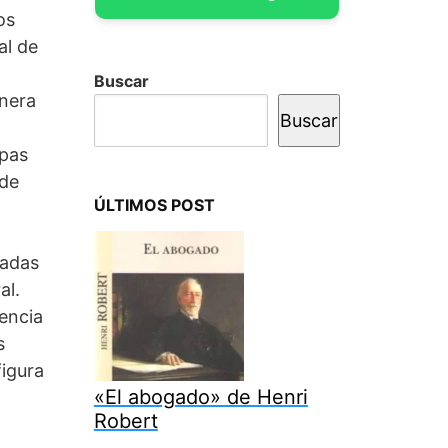
os
al de
Buscar
anera
Buscar
apas
 de
ÚLTIMOS POST
sadas
al.
gencia
s
figura
«El abogado» de Henri
Robert