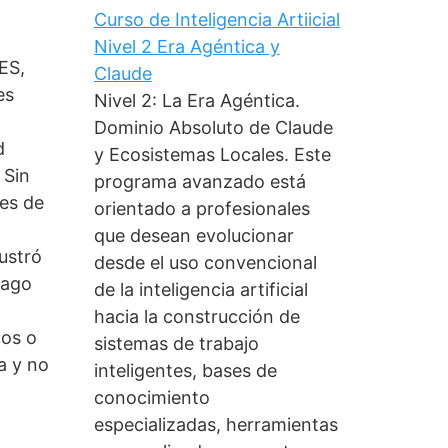
Curso de Inteligencia Artiicial
Nivel 2 Era Agéntica y
ES,
Claude
es
Nivel 2: La Era Agéntica.
Dominio Absoluto de Claude
d
y Ecosistemas Locales. Este
 Sin
programa avanzado está
nes de
orientado a profesionales
que desean evolucionar
ustró
desde el uso convencional
rago
de la inteligencia artificial
hacia la construcción de
cos o
sistemas de trabajo
a y no
inteligentes, bases de
conocimiento
especializadas, herramientas