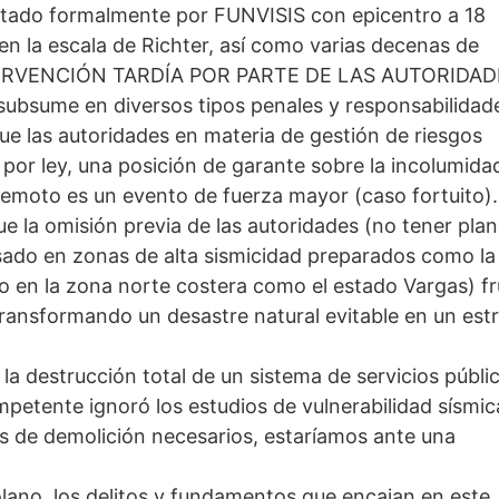
ortado formalmente por FUNVISIS con epicentro a 18
en la escala de Richter, así como varias decenas de
NTERVENCIÓN TARDÍA POR PARTE DE LAS AUTORIDAD
ubsume en diversos tipos penales y responsabilidad
ue las autoridades en materia de gestión de riesgos
 por ley, una posición de garante sobre la incolumida
erremoto es un evento de fuerza mayor (caso fortuito).
ue la omisión previa de las autoridades (no tener pla
ado en zonas de alta sismicidad preparados como la
 en la zona norte costera como el estado Vargas) fr
 transformando un desastre natural evitable en un est
la destrucción total de un sistema de servicios públi
mpetente ignoró los estudios de vulnerabilidad sísmic
os de demolición necesarios, estaríamos ante una
lano, los delitos y fundamentos que encajan en este