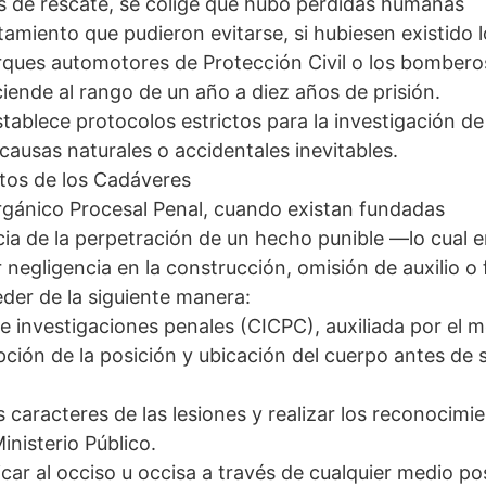
es de rescate, se colige que hubo pérdidas humanas
tamiento que pudieron evitarse, si hubiesen existido 
rques automotores de Protección Civil o los bomberos
ciende al rango de un año a diez años de prisión.
tablece protocolos estrictos para la investigación de
causas naturales o accidentales inevitables.
tos de los Cadáveres
rgánico Procesal Penal, cuando existan fundadas
 de la perpetración de un hecho punible —lo cual e
 negligencia en la construcción, omisión de auxilio o f
der de la siguiente manera:
de investigaciones penales (CICPC), auxiliada por el 
ipción de la posición y ubicación del cuerpo antes de 
 caracteres de las lesiones y realizar los reconocimi
inisterio Público.
ficar al occiso u occisa a través de cualquier medio pos