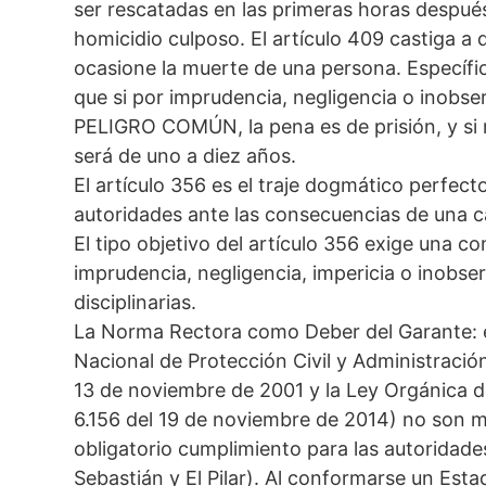
ser rescatadas en las primeras horas después
homicidio culposo. El artículo 409 castiga a
ocasione la muerte de una persona. Específi
que si por imprudencia, negligencia o inob
PELIGRO COMÚN, la pena es de prisión, y si r
será de uno a diez años.
El artículo 356 es el traje dogmático perfect
autoridades ante las consecuencias de una 
El tipo objetivo del artículo 356 exige una 
imprudencia, negligencia, impericia o inobse
disciplinarias.
La Norma Rectora como Deber del Garante: e
Nacional de Protección Civil y Administració
13 de noviembre de 2001 y la Ley Orgánica de
6.156 del 19 de noviembre de 2014) no son m
obligatorio cumplimiento para las autoridade
Sebastián y El Pilar). Al conformarse un Es