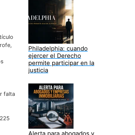
tículo
rofe,
Philadelphia: cuando
ejercer el Derecho
os
permite participar en la
justicia
 falta
 225
Alerta para abogados y