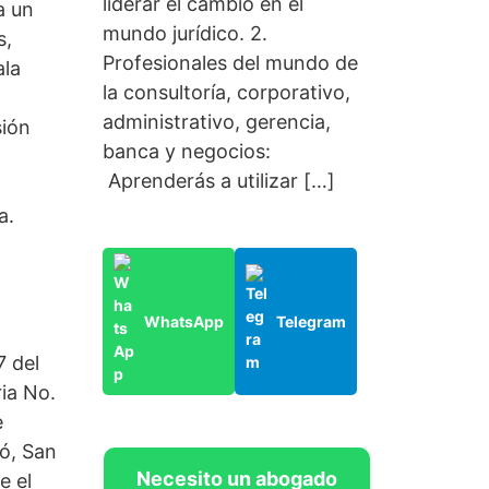
liderar el cambio en el
a un
mundo jurídico. 2.
s,
Profesionales del mundo de
ala
la consultoría, corporativo,
administrativo, gerencia,
sión
banca y negocios:
Aprenderás a utilizar […]
a.
WhatsApp
Telegram
7 del
ia No.
e
nó, San
Necesito un abogado
e el