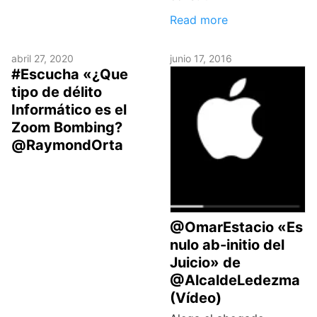
Read more
abril 27, 2020
junio 17, 2016
#Escucha «¿Que
tipo de délito
Informático es el
Zoom Bombing?
@RaymondOrta
@OmarEstacio «Es
nulo ab-initio del
Juicio» de
@AlcaldeLedezma
(Vídeo)