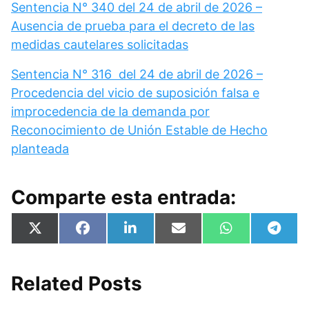
Sentencia N° 340 del 24 de abril de 2026 –
Ausencia de prueba para el decreto de las
medidas cautelares solicitadas
Sentencia N° 316 del 24 de abril de 2026 –
Procedencia del vicio de suposición falsa e
improcedencia de la demanda por
Reconocimiento de Unión Estable de Hecho
planteada
Comparte esta entrada:
Compartir
Compartir
Compartir
Compartir
Compartir
Compa
X
F
L
E
W
T
en
en
en
en
en
en
(
a
i
m
h
e
T
c
n
a
a
l
w
e
k
i
t
e
i
b
e
l
s
g
Related Posts
t
o
d
A
r
t
o
I
p
a