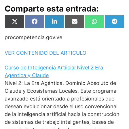
Comparte esta entrada:
Compartir
Compartir
Compartir
Compartir
Compartir
Compa
X
F
L
E
W
T
en
en
en
en
en
en
(
a
i
m
h
e
T
c
n
a
a
l
procompetencia.gov.ve
w
e
k
i
t
e
i
b
e
l
s
g
t
o
d
A
r
t
o
I
p
a
VER CONTENIDO DEL ARTICULO
e
k
n
p
m
r
)
Curso de Inteligencia Artiicial Nivel 2 Era
Agéntica y Claude
Nivel 2: La Era Agéntica. Dominio Absoluto de
Claude y Ecosistemas Locales. Este programa
avanzado está orientado a profesionales que
desean evolucionar desde el uso convencional
de la inteligencia artificial hacia la construcción
de sistemas de trabajo inteligentes, bases de