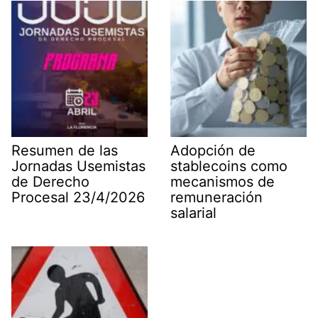
e
k
n
p
m
r
)
Resumen de las
Adopción de
Jornadas Usemistas
stablecoins como
de Derecho
mecanismos de
Procesal 23/4/2026
remuneración
salarial