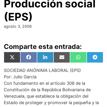
Producción social
(EPS)
agosto 3, 2006
Comparte esta entrada:
Compartir
Compartir
Compartir
Compartir
Compartir
Compa
X
F
L
E
W
T
en
en
en
en
en
en
(
a
i
m
h
e
T
c
n
a
a
l
SOCIEDAD ANÓNIMA LABORAL (EPS)
w
e
k
i
t
e
i
b
e
l
s
g
Por: Julio García
t
o
d
A
r
t
o
I
p
a
Con fundamento en el artículo 308 de la
e
k
n
p
m
Constitución de la República Bolivariana de
r
)
Venezuela, que establece la obligación del
Estado de proteger y promover la pequeña y la