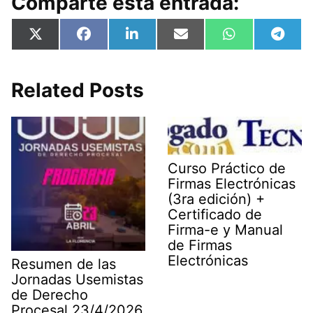
Comparte esta entrada:
Compartir
Compartir
Compartir
Compartir
Compartir
Compa
X
F
L
E
W
T
en
en
en
en
en
en
(
a
i
m
h
e
T
c
n
a
a
l
w
e
k
i
t
e
i
b
e
l
s
g
Related Posts
t
o
d
A
r
t
o
I
p
a
e
k
n
p
m
r
)
Curso Práctico de
Firmas Electrónicas
(3ra edición) +
Certificado de
Firma-e y Manual
de Firmas
Electrónicas
Resumen de las
Jornadas Usemistas
de Derecho
Procesal 23/4/2026