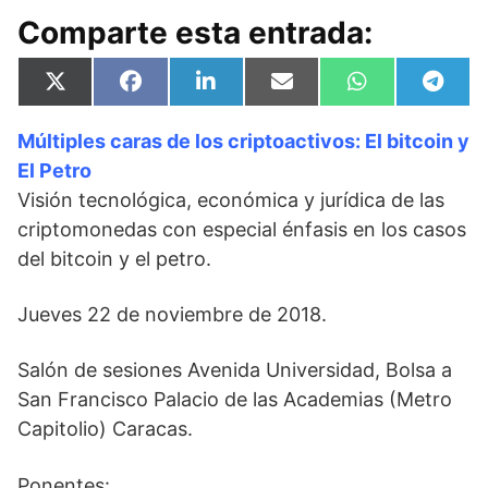
Comparte esta entrada:
Compartir
Compartir
Compartir
Compartir
Compartir
Compa
X
F
L
E
W
T
en
en
en
en
en
en
(
a
i
m
h
e
T
c
n
a
a
l
Múltiples caras de los criptoactivos: El bitcoin y
w
e
k
i
t
e
i
b
e
l
s
g
El Petro
t
o
d
A
r
t
o
I
p
a
Visión tecnológica, económica y jurídica de las
e
k
n
p
m
criptomonedas con especial énfasis en los casos
r
)
del bitcoin y el petro.
Jueves 22 de noviembre de 2018.
Salón de sesiones Avenida Universidad, Bolsa a
San Francisco Palacio de las Academias (Metro
Capitolio) Caracas.
Ponentes: