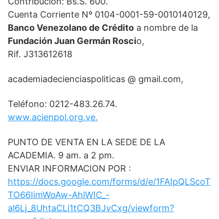
Contribución: Bs.S. 600.
Cuenta Corriente Nº 0104-0001-59-0010140129,
Banco Venezolano de Crédito
a nombre de la
Fundación Juan Germán Rosci
o,
Rif. J313612618
academiadecienciaspoliticas @ gmail.com,
Teléfono: 0212-483.26.74.
www.acienpol.org.ve.
PUNTO DE VENTA EN LA SEDE DE LA
ACADEMIA. 9 am. a 2 pm.
ENVIAR INFORMACION POR :
https://docs.google.com/forms/d/e/1FAIpQLScoT
TO66IimWoAw-AhlWIC_-
al6Lj_8UhtaCLi1tCQ3BJvCxg/viewform?