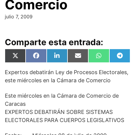
Comercio
julio 7, 2009
Comparte esta entrada:
Compartir
Compartir
Compartir
Compartir
Compartir
Compa
X
F
L
E
W
T
en
en
en
en
en
en
(
a
i
m
h
e
T
c
n
a
a
l
Expertos debatirán Ley de Procesos Electorales,
w
e
k
i
t
e
i
b
e
l
s
g
este miércoles en la Cámara de Comercio
t
o
d
A
r
t
o
I
p
a
e
k
n
p
m
Este miércoles en la Cámara de Comercio de
r
)
Caracas
EXPERTOS DEBATIRÁN SOBRE SISTEMAS
ELECTORALES PARA CUERPOS LEGISLATIVOS