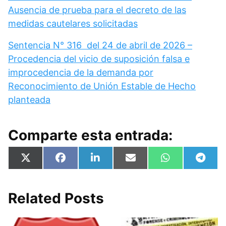
Ausencia de prueba para el decreto de las
medidas cautelares solicitadas
Sentencia N° 316 del 24 de abril de 2026 –
Procedencia del vicio de suposición falsa e
improcedencia de la demanda por
Reconocimiento de Unión Estable de Hecho
planteada
Comparte esta entrada:
Compartir
Compartir
Compartir
Compartir
Compartir
Compa
X
F
L
E
W
T
en
en
en
en
en
en
(
a
i
m
h
e
T
c
n
a
a
l
w
e
k
i
t
e
i
b
e
l
s
g
Related Posts
t
o
d
A
r
t
o
I
p
a
e
k
n
p
m