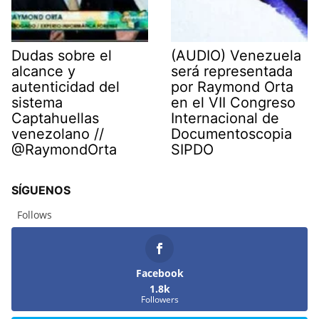
Dudas sobre el
(AUDIO) Venezuela
alcance y
será representada
autenticidad del
por Raymond Orta
sistema
en el VII Congreso
Captahuellas
Internacional de
venezolano //
Documentoscopia
@RaymondOrta
SIPDO
SÍGUENOS
Follows
Facebook
1.8k
Followers