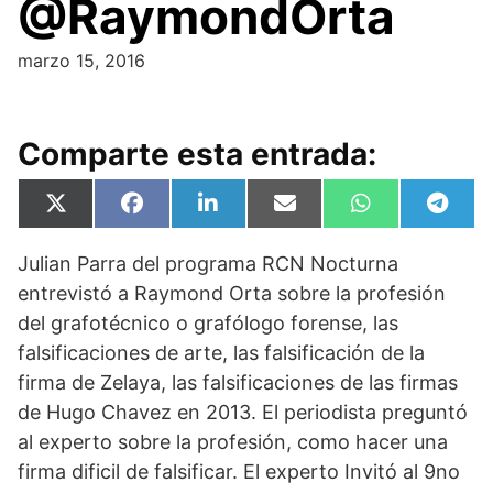
@RaymondOrta
marzo 15, 2016
Comparte esta entrada:
Compartir
Compartir
Compartir
Compartir
Compartir
Compa
X
F
L
E
W
T
en
en
en
en
en
en
(
a
i
m
h
e
T
c
n
a
a
l
Julian Parra del programa RCN Nocturna
w
e
k
i
t
e
i
b
e
l
s
g
entrevistó a Raymond Orta sobre la profesión
t
o
d
A
r
t
o
I
p
a
del grafotécnico o grafólogo forense, las
e
k
n
p
m
falsificaciones de arte, las falsificación de la
r
)
firma de Zelaya, las falsificaciones de las firmas
de Hugo Chavez en 2013. El periodista preguntó
al experto sobre la profesión, como hacer una
firma dificil de falsificar. El experto Invitó al 9no