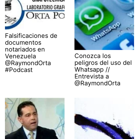
Falsificaciones de
documentos
notariados en
Conozca los
Venezuela
peligros del uso del
@RaymondOrta
Whatsapp //
#Podcast
Entrevista a
@RaymondOrta