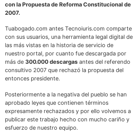
con la Propuesta de Reforma Constitucional de
t
o
d
A
r
t
o
I
p
a
2007.
e
k
n
p
m
r
)
Tuabogado.com antes Tecnoiuris.com comparte
con sus usuarios, una herramienta legal digital de
las más vistas en la historia de servicio de
nuestro portal, por cuanto fue descargada por
más de
300.000 descargas
antes del referendo
consultivo 2007 que rechazó la propuesta del
entonces presidente.
Posteriormente a la negativa del pueblo se han
aprobado leyes que contienen términos
expresamente rechazados y por ello volvemos a
publicar este trabajo hecho con mucho cariño y
esfuerzo de nuestro equipo.