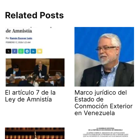
T
c
n
a
a
l
w
e
k
i
t
e
i
b
e
l
s
g
Related Posts
t
o
d
A
r
t
o
I
p
a
e
k
n
p
m
r
)
El artículo 7 de la
Marco jurídico del
Ley de Amnistía
Estado de
Conmoción Exterior
en Venezuela