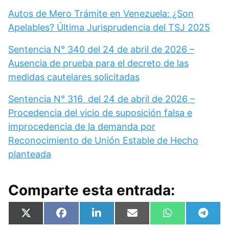
Autos de Mero Trámite en Venezuela: ¿Son
Apelables? Última Jurisprudencia del TSJ 2025
Sentencia N° 340 del 24 de abril de 2026 –
Ausencia de prueba para el decreto de las
medidas cautelares solicitadas
Sentencia N° 316 del 24 de abril de 2026 –
Procedencia del vicio de suposición falsa e
improcedencia de la demanda por
Reconocimiento de Unión Estable de Hecho
planteada
Comparte esta entrada:
Compartir
Compartir
Compartir
Compartir
Compartir
Compa
X
F
L
E
W
T
en
en
en
en
en
en
(
a
i
m
h
e