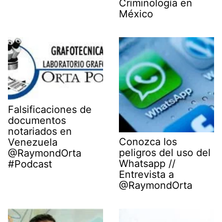
Criminología en
México
Falsificaciones de
documentos
notariados en
Conozca los
Venezuela
peligros del uso del
@RaymondOrta
Whatsapp //
#Podcast
Entrevista a
@RaymondOrta