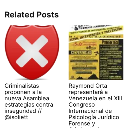
T
c
n
a
a
l
w
e
k
i
t
e
i
b
e
l
s
g
Related Posts
t
o
d
A
r
t
o
I
p
a
e
k
n
p
m
r
)
Criminalistas
Raymond Orta
proponen a la
representará a
nueva Asamblea
Venezuela en el XIII
estrategias contra
Congreso
inseguridad //
Internacional de
@isoliett
Psicología Jurídico
Forense y