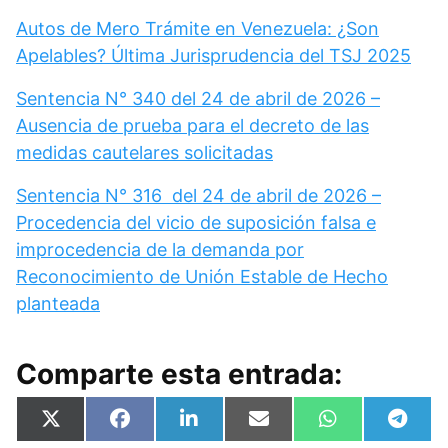
Autos de Mero Trámite en Venezuela: ¿Son
Apelables? Última Jurisprudencia del TSJ 2025
Sentencia N° 340 del 24 de abril de 2026 –
Ausencia de prueba para el decreto de las
medidas cautelares solicitadas
Sentencia N° 316 del 24 de abril de 2026 –
Procedencia del vicio de suposición falsa e
improcedencia de la demanda por
Reconocimiento de Unión Estable de Hecho
planteada
Comparte esta entrada:
Compartir
Compartir
Compartir
Compartir
Compartir
Compa
X
F
L
E
W
T
en
en
en
en
en
en
(
a
i
m
h
e