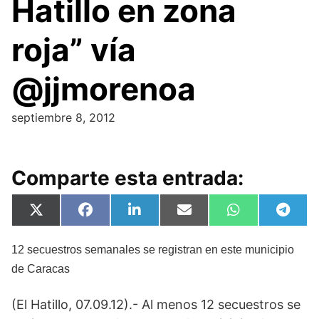
Hatillo en zona
roja” vía
@jjmorenoa
septiembre 8, 2012
Comparte esta entrada:
Compartir
Compartir
Compartir
Compartir
Compartir
Compa
X
F
L
E
W
T
en
en
en
en
en
en
(
a
i
m
h
e
T
c
n
a
a
l
w
e
k
i
t
e
12 secuestros semanales se registran en este municipio
i
b
e
l
s
g
de Caracas
t
o
d
A
r
t
o
I
p
a
e
k
n
p
m
(El Hatillo, 07.09.12).- Al menos 12 secuestros se
r
)