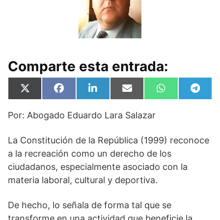
Comparte esta entrada:
Compartir
Compartir
Compartir
Compartir
Compartir
Compa
X
F
L
E
W
T
en
en
en
en
en
en
(
a
i
m
h
e
T
c
n
a
a
l
Por: Abogado Eduardo Lara Salazar
w
e
k
i
t
e
i
b
e
l
s
g
t
o
d
A
r
t
o
I
p
a
La Constitución de la República (1999) reconoce
e
k
n
p
m
a la recreación como un derecho de los
r
)
ciudadanos, especialmente asociado con la
materia laboral, cultural y deportiva.
De hecho, lo señala de forma tal que se
transforme en una actividad que beneficie la