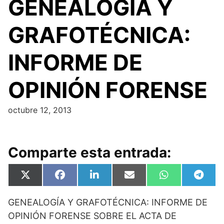
GENEALOGÍA Y
GRAFOTÉCNICA:
INFORME DE
OPINIÓN FORENSE
octubre 12, 2013
Comparte esta entrada:
Compartir
Compartir
Compartir
Compartir
Compartir
Compa
X
F
L
E
W
T
en
en
en
en
en
en
(
a
i
m
h
e
T
c
n
a
a
l
GENEALOGÍA Y GRAFOTÉCNICA: INFORME DE
w
e
k
i
t
e
i
b
e
l
s
g
OPINIÓN FORENSE SOBRE EL ACTA DE
t
o
d
A
r