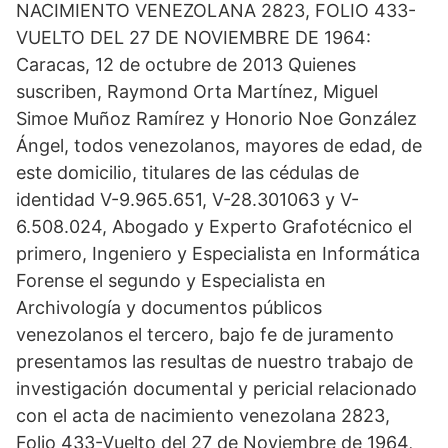
t
o
I
p
a
NACIMIENTO VENEZOLANA 2823, FOLIO 433-
e
k
n
p
m
VUELTO DEL 27 DE NOVIEMBRE DE 1964:
r
)
Caracas, 12 de octubre de 2013 Quienes
suscriben, Raymond Orta Martínez, Miguel
Simoe Muñoz Ramírez y Honorio Noe González
Ángel, todos venezolanos, mayores de edad, de
este domicilio, titulares de las cédulas de
identidad V-9.965.651, V-28.301063 y V-
6.508.024, Abogado y Experto Grafotécnico el
primero, Ingeniero y Especialista en Informática
Forense el segundo y Especialista en
Archivología y documentos públicos
venezolanos el tercero, bajo fe de juramento
presentamos las resultas de nuestro trabajo de
investigación documental y pericial relacionado
con el acta de nacimiento venezolana 2823,
Folio 433-Vuelto del 27 de Noviembre de 1964,