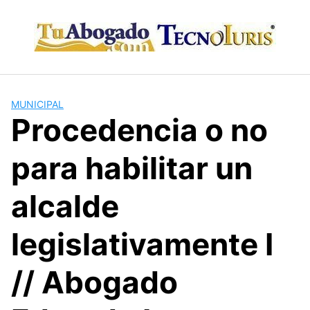
Skip
to
content
MUNICIPAL
Procedencia o no
para habilitar un
alcalde
legislativamente I
// Abogado