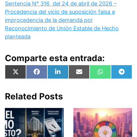
Sentencia N° 316 del 24 de abril de 2026 –
Procedencia del vicio de suposición falsa e
improcedencia de la demanda por
Reconocimiento de Unión Estable de Hecho
planteada
Comparte esta entrada:
Compartir
Compartir
Compartir
Compartir
Compartir
Compa
X
F
L
E
W
T
en
en
en
en
en
en
(
a
i
m
h
e
T
c
n
a
a
l
w
e
k
i
t
e
i
b
e
l
s
g
Related Posts
t
o
d
A
r
t
o
I
p
a
e
k
n
p
m
r
)