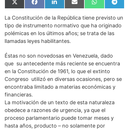
Compartir
Compartir
Compartir
Compartir
Compartir
Compa
X
F
L
E
W
T
en
en
en
en
en
en
(
a
i
m
h
e
T
c
n
a
a
l
La Constitución de la República tiene previsto un
w
e
k
i
t
e
i
b
e
l
s
g
tipo de instrumento normativo que ha originado
t
o
d
A
r
t
o
I
p
a
polémicas en los últimos años; se trata de las
e
k
n
p
m
llamadas leyes habilitantes.
r
)
Éstas no son novedosas en Venezuela, dado
que su antecedente más reciente se encuentra
en la Constitución de 1961, lo que el extinto
Congreso utilizó en diversas ocasiones, pero se
encontraba limitado a materias económicas y
financieras.
La motivación de un texto de esta naturaleza
obedece a razones de urgencia, ya que el
proceso parlamentario puede tomar meses y
hasta años, producto – no solamente por