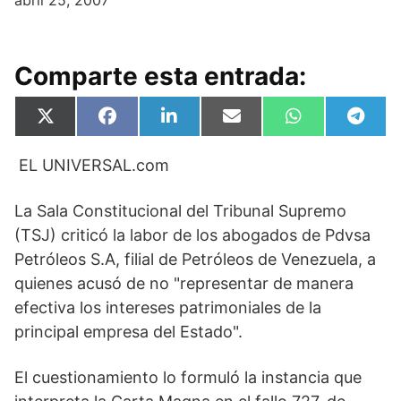
abril 25, 2007
Comparte esta entrada:
Compartir
Compartir
Compartir
Compartir
Compartir
Compa
X
F
L
E
W
T
en
en
en
en
en
en
(
a
i
m
h
e
T
c
n
a
a
l
EL UNIVERSAL.com
w
e
k
i
t
e
i
b
e
l
s
g
t
o
d
A
r
t
o
I
p
a
La Sala Constitucional del Tribunal Supremo
e
k
n
p
m
(TSJ) criticó la labor de los abogados de Pdvsa
r
)
Petróleos S.A, filial de Petróleos de Venezuela, a
quienes acusó de no "representar de manera
efectiva los intereses patrimoniales de la
principal empresa del Estado".
El cuestionamiento lo formuló la instancia que