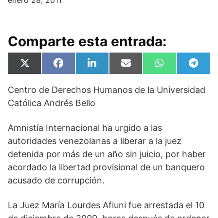
enero 28, 2011
Comparte esta entrada:
Compartir
Compartir
Compartir
Compartir
Compartir
Compa
X
F
L
E
W
T
en
en
en
en
en
en
(
a
i
m
h
e
T
c
n
a
a
l
Centro de Derechos Humanos de la Universidad
w
e
k
i
t
e
i
b
e
l
s
g
Católica Andrés Bello
t
o
d
A
r
t
o
I
p
a
e
k
n
p
m
Amnistía Internacional ha urgido a las
r
)
autoridades venezolanas a liberar a la juez
detenida por más de un año sin juicio, por haber
acordado la libertad provisional de un banquero
acusado de corrupción.
La Juez María Lourdes Afiuni fue arrestada el 10