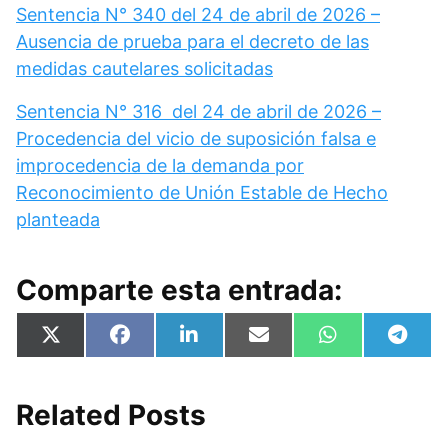
Sentencia N° 340 del 24 de abril de 2026 –
Ausencia de prueba para el decreto de las
medidas cautelares solicitadas
Sentencia N° 316 del 24 de abril de 2026 –
Procedencia del vicio de suposición falsa e
improcedencia de la demanda por
Reconocimiento de Unión Estable de Hecho
planteada
Comparte esta entrada:
Compartir
Compartir
Compartir
Compartir
Compartir
Compa
X
F
L
E
W
T
en
en
en
en
en
en
(
a
i
m
h
e
T
c
n
a
a
l
w
e
k
i
t
e
i
b
e
l
s
g
Related Posts
t
o
d
A
r
t
o
I
p
a