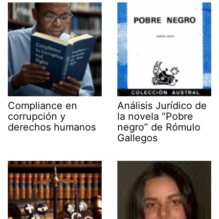
e
k
n
p
m
r
)
Compliance en
Análisis Jurídico de
corrupción y
la novela “Pobre
derechos humanos
negro” de Rómulo
Gallegos