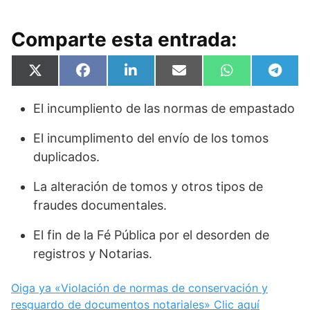
Comparte esta entrada:
Compartir
Compartir
Compartir
Compartir
Compartir
Compa
X
F
L
E
W
T
en
en
en
en
en
en
(
a
i
m
h
e
T
c
n
a
a
l
El incumpliento de las normas de empastado
w
e
k
i
t
e
i
b
e
l
s
g
t
o
d
A
r
El incumplimento del envío de los tomos
t
o
I
p
a
e
k
n
p
m
duplicados.
r
)
La alteración de tomos y otros tipos de
fraudes documentales.
El fin de la Fé Pública por el desorden de
registros y Notarias.
Oiga ya «Violación de normas de conservación y
resguardo de documentos notariales» Clic aquí