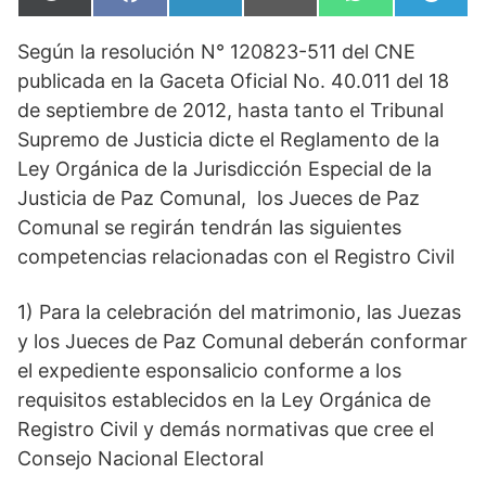
X
F
L
E
W
T
en
en
en
en
en
en
(
a
i
m
h
e
T
c
n
a
a
l
Según la resolución N° 120823-511 del CNE
w
e
k
i
t
e
i
b
e
l
s
g
publicada en la Gaceta Oficial No. 40.011 del 18
t
o
d
A
r
t
o
I
p
a
de septiembre de 2012, hasta tanto el Tribunal
e
k
n
p
m
Supremo de Justicia dicte el Reglamento de la
r
)
Ley Orgánica de la Jurisdicción Especial de la
Justicia de Paz Comunal, los Jueces de Paz
Comunal se regirán tendrán las siguientes
competencias relacionadas con el Registro Civil
1) Para la celebración del matrimonio, las Juezas
y los Jueces de Paz Comunal deberán conformar
el expediente esponsalicio conforme a los
requisitos establecidos en la Ley Orgánica de
Registro Civil y demás normativas que cree el
Consejo Nacional Electoral