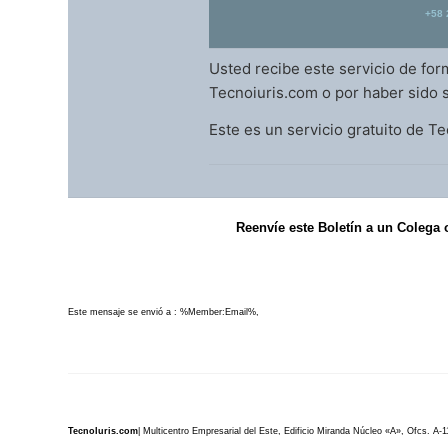
+58 
Usted recibe este servicio de for
Tecnoiuris.com o por haber sido 
Este es un servicio gratuito de T
Reenvíe este Boletín a un Colega 
Este mensaje se envió a : %Member:Email%,
TecnoIuris.com
| Multicentro Empresarial del Este, Edificio Miranda Núcleo «A», Ofcs. A-1