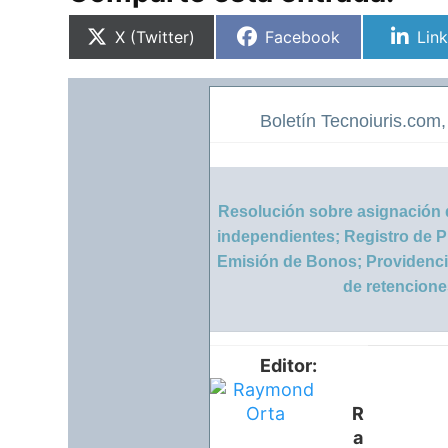
Compartir
Compartir
Com
X (Twitter)
Facebook
Lin
en
en
en
Boletín Tecnoiuris.com,
Resolución sobre asignación 
independientes; Registro de 
Emisión de Bonos; Providenc
de retencione
Editor:
R
a