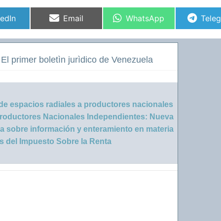
partir
Compartir
Compartir
Comp
kedIn
Email
WhatsApp
Tele
en
en
en
El primer boletìn jurìdico de Venezuela
de espacios radiales a productores nacionales
Productores Nacionales Independientes: Nueva
ia sobre
información y enteramiento en materia
s del Impuesto Sobre la Renta