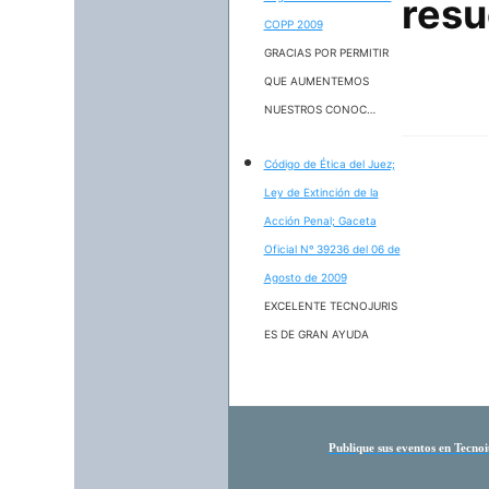
resu
COPP 2009
GRACIAS POR PERMITIR
QUE AUMENTEMOS
NUESTROS CONOC…
Código de Ética del Juez;
Ley de Extinción de la
Acción Penal; Gaceta
Oficial Nº 39236 del 06 de
Agosto de 2009
EXCELENTE TECNOJURIS
ES DE GRAN AYUDA
Publique
sus eventos en Tecnoi