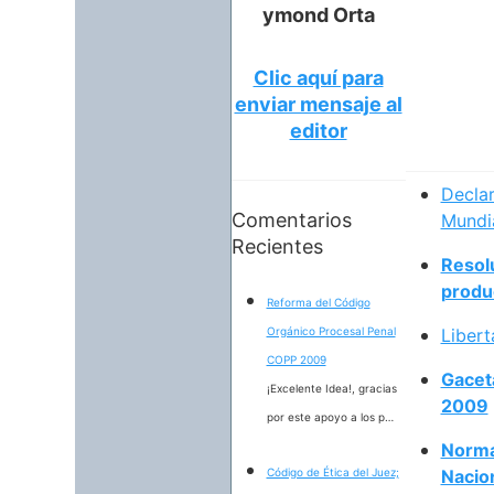
ymond Orta
Clic aquí para
enviar mensaje al
editor
Declar
Comentarios
Mundi
Recientes
Resolu
produ
Reforma del Código
Orgánico Procesal Penal
Liber
COPP 2009
Gacet
¡Excelente Idea!, gracias
2009
por este apoyo a los p…
Norma
Código de Ética del Juez;
Nacio