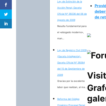
Ley de Extinción de la
Provid
Acción Penal; Gaceta
deber
Oficial Nº 39236 del 06 de
de re
Agosto de 2009
Resulta fundamental para
el «abogado moderno»,
man…
Ley de Registro Civil 2009
(Gaceta Inteligente)-
Gaceta Oficial Nº 39264
del 15 de Septiembre de
Visi
2009
Gracias por la excelente
Graf
labor que realizan, al ma…
gale
Reforma del Código
Orgánico Procesal Penal