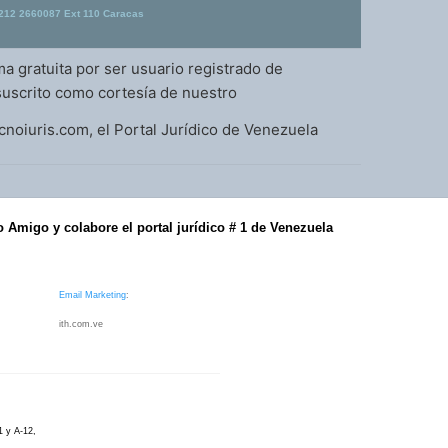
212 2660087 Ext 110 Caracas
ma gratuita por ser usuario registrado de
suscrito como cortesía de nuestro
ecnoiuris.com, el Portal Jurídico de Venezuela
o Amigo y colabore el portal jurídico # 1 de Venezuela
Email Marketing
:
ith.com.ve
1 y A-12,