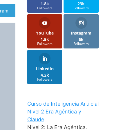
1.8k
23k
Followers
Followers
artir
gram
YouTube
Instagram
1.5k
6k
Followers
Followers
LinkedIn
4.2k
Followers
Curso de Inteligencia Artiicial
Nivel 2 Era Agéntica y
Claude
Nivel 2: La Era Agéntica.