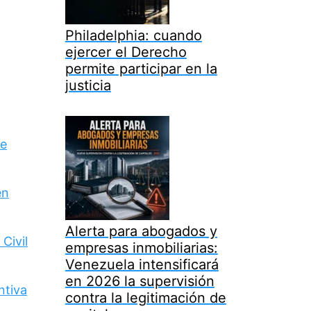
Philadelphia: cuando
ejercer el Derecho
permite participar en la
justicia
de
en
Alerta para abogados y
Civil
empresas inmobiliarias:
Venezuela intensificará
en 2026 la supervisión
ntiva
contra la legitimación de