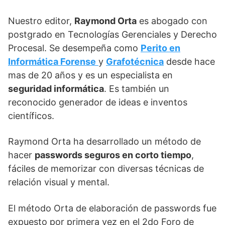
t
o
I
p
a
e
k
n
p
m
Nuestro editor,
Raymond Orta
es abogado con
r
)
postgrado en Tecnologías Gerenciales y Derecho
Procesal. Se desempeña como
Perito en
Informática Forense
y
Grafotécnica
desde hace
mas de 20 años y es un especialista en
seguridad informática
. Es también un
reconocido generador de ideas e inventos
científicos.
Raymond Orta ha desarrollado un método de
hacer
passwords seguros en corto tiempo
,
fáciles de memorizar con diversas técnicas de
relación visual y mental.
El método Orta de elaboración de passwords fue
expuesto por primera vez en el 2do Foro de