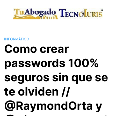
Skip
to
content
INFORMÁTICO
Como crear
passwords 100%
seguros sin que se
te olviden //
@RaymondOrta y