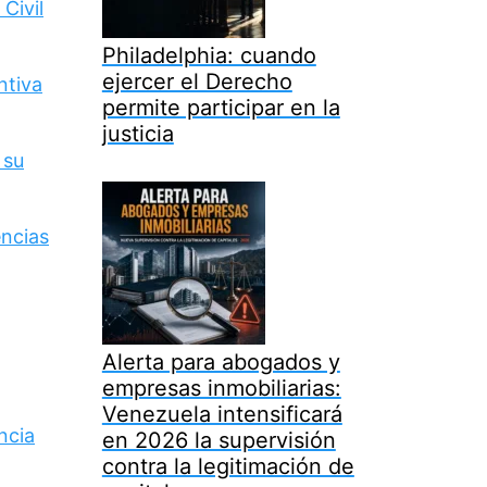
Civil
Philadelphia: cuando
ejercer el Derecho
ntiva
permite participar en la
justicia
 su
encias
Alerta para abogados y
empresas inmobiliarias:
Venezuela intensificará
ncia
en 2026 la supervisión
contra la legitimación de