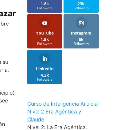
1.8k
23k
Followers
Followers
azar
obre
YouTube
Instagram
1.5k
6k
Followers
Followers
e su
LinkedIn
ria.
4.2k
Followers
icipio)
osee
Curso de Inteligencia Artiicial
Nivel 2 Era Agéntica y
Claude
ión
Nivel 2: La Era Agéntica.