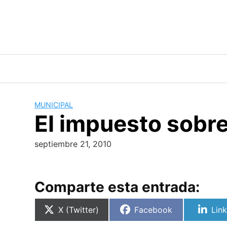
Skip
to
content
MUNICIPAL
El impuesto sobre
septiembre 21, 2010
Comparte esta entrada:
Compartir
Compartir
Com
X (Twitter)
Facebook
Lin
en
en
en