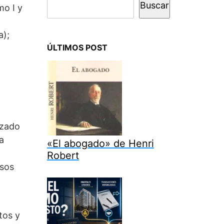
Buscar
mo I y
a);
ÚLTIMOS POST
nzado
a
«El abogado» de Henri
Robert
esos
tos y