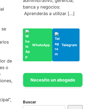
administrativo, gerencia,
banca y negocios:
el
Aprenderás a utilizar […]
e se
arios
WhatsApp
Telegram
lor de
es o
e
Necesito un abogado
iones,
ipal”,
Buscar
y