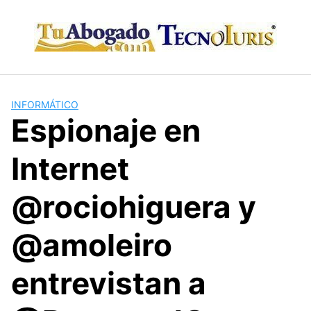
Skip
to
content
INFORMÁTICO
Espionaje en
Internet
@rociohiguera y
@amoleiro
entrevistan a