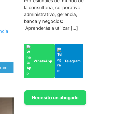
Profesionales del mundo de
la consultoría, corporativo,
administrativo, gerencia,
banca y negocios:
Aprenderás a utilizar […]
ncia
WhatsApp
Telegram
artir
gram
Necesito un abogado