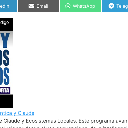
partir
Compartir
Compartir
Comp
kedIn
Email
WhatsApp
Tele
en
en
en
digo
éntica y Claude
 de Claude y Ecosistemas Locales. Este programa ava