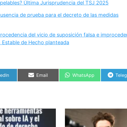
pelables? Última Jurisprudencia del TSJ 2025
Ausencia de prueba para el decreto de las medidas
rocedencia del vicio de suposición falsa e improcede
 Estable de Hecho planteada
partir
Compartir
Compartir
Comp
kedIn
Email
WhatsApp
Tele
en
en
en