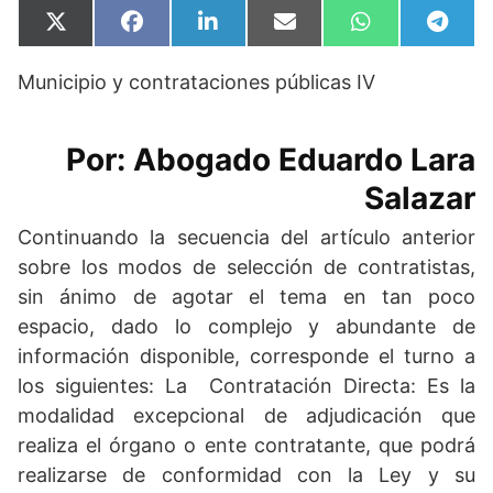
Compartir
Compartir
Compartir
Compartir
Compartir
Compa
X
F
L
E
W
T
en
en
en
en
en
en
(
a
i
m
h
e
T
c
n
a
a
l
Municipio y contrataciones públicas IV
w
e
k
i
t
e
i
b
e
l
s
g
t
o
d
A
r
t
o
I
p
a
Por: Abogado Eduardo Lara
e
k
n
p
m
r
)
Salazar
Continuando la secuencia del artículo anterior
sobre los modos de selección de contratistas,
sin ánimo de agotar el tema en tan poco
espacio, dado lo complejo y abundante de
información disponible, corresponde el turno a
los siguientes: La Contratación Directa: Es la
modalidad excepcional de adjudicación que
realiza el órgano o ente contratante, que podrá
realizarse de conformidad con la Ley y su