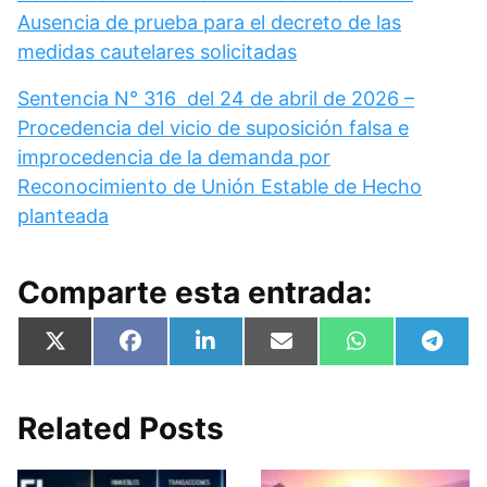
Ausencia de prueba para el decreto de las
medidas cautelares solicitadas
Sentencia N° 316 del 24 de abril de 2026 –
Procedencia del vicio de suposición falsa e
improcedencia de la demanda por
Reconocimiento de Unión Estable de Hecho
planteada
Comparte esta entrada:
Compartir
Compartir
Compartir
Compartir
Compartir
Compa
X
F
L
E
W
T
en
en
en
en
en
en
(
a
i
m
h
e
T
c
n
a
a
l
w
e
k
i
t
e
i
b
e
l
s
g
Related Posts
t
o
d
A
r
t
o
I
p
a
e
k
n
p
m