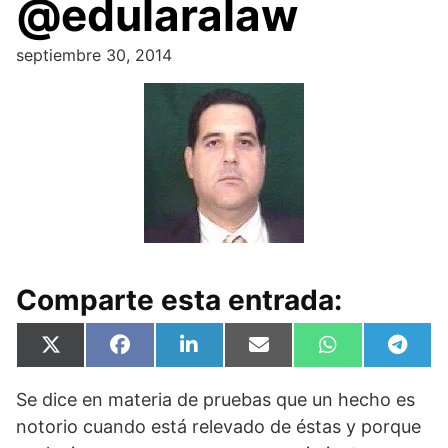
@edularalaw
septiembre 30, 2014
Comparte esta entrada:
Compartir
Compartir
Compartir
Compartir
Compartir
Compa
X
F
L
E
W
T
en
en
en
en
en
en
(
a
i
m
h
e
T
c
n
a
a
l
Se dice en materia de pruebas que un hecho es
w
e
k
i
t
e
i
b
e
l
s
g
notorio cuando está relevado de éstas y porque
t
o
d
A
r