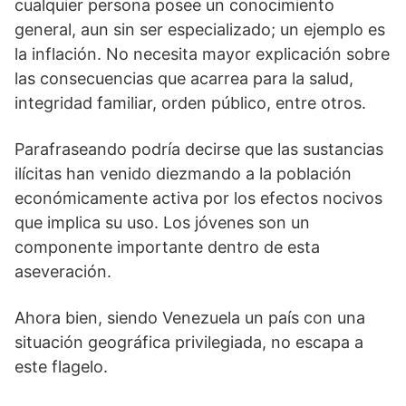
t
o
I
p
a
cualquier persona posee un conocimiento
e
k
n
p
m
general, aun sin ser especializado; un ejemplo es
r
)
la inflación. No necesita mayor explicación sobre
las consecuencias que acarrea para la salud,
integridad familiar, orden público, entre otros.
Parafraseando podría decirse que las sustancias
ilícitas han venido diezmando a la población
económicamente activa por los efectos nocivos
que implica su uso. Los jóvenes son un
componente importante dentro de esta
aseveración.
Ahora bien, siendo Venezuela un país con una
situación geográfica privilegiada, no escapa a
este flagelo.