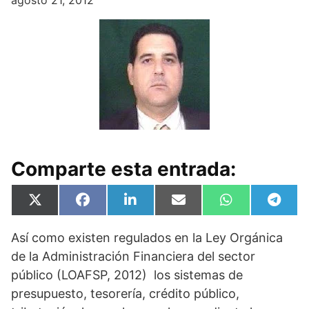
agosto 21, 2012
Comparte esta entrada:
Compartir
Compartir
Compartir
Compartir
Compartir
Compa
X
F
L
E
W
T
en
en
en
en
en
en
(
a
i
m
h
e
T
c
n
a
a
l
Así como existen regulados en la Ley Orgánica
w
e
k
i
t
e
i
b
e
l
s
g
de la Administración Financiera del sector
t
o
d
A
r
t
o
I
p
a
público (LOAFSP, 2012) los sistemas de
e
k
n
p
m
presupuesto, tesorería, crédito público,
r
)