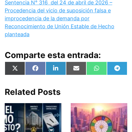
Sentencia N° 316 del 24 de abril de 2026 –
Procedencia del vicio de suposición falsa e
improcedencia de la demanda por
Reconocimiento de Unión Estable de Hecho
planteada
Comparte esta entrada:
Compartir
Compartir
Compartir
Compartir
Compartir
Compa
X
F
L
E
W
T
en
en
en
en
en
en
(
a
i
m
h
e
T
c
n
a
a
l
w
e
k
i
t
e
i
b
e
l
s
g
Related Posts
t
o
d
A
r
t
o
I
p
a
e
k
n
p
m
r
)