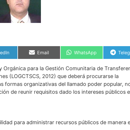
partir
Compartir
Compartir
Comp
kedIn
Email
WhatsApp
Tele
en
en
en
ey Orgánica para la Gestión Comunitaria de Transfere
iones (LOGCTSCS, 2012) que deberá procurarse la
las formas organizativas del llamado poder popular, n
ión de reunir requisitos dado los intereses públicos 
ilidad para administrar recursos públicos de manera 