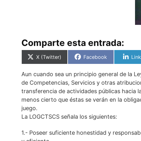
Comparte esta entrada:
Compartir
Compartir
Com
X (Twitter)
Facebook
Lin
en
en
en
Aun cuando sea un principio general de la L
de Competencias, Servicios y otras atribuc
transferencia de actividades públicas hacia 
menos cierto que éstas se verán en la obligac
juego.
La LOGCTSCS señala los siguientes:
1.- Poseer suficiente honestidad y responsab