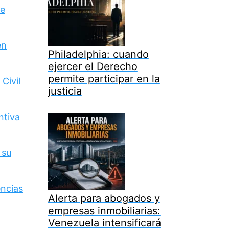
de
en
Philadelphia: cuando
ejercer el Derecho
permite participar en la
Civil
justicia
ntiva
 su
encias
Alerta para abogados y
empresas inmobiliarias:
Venezuela intensificará