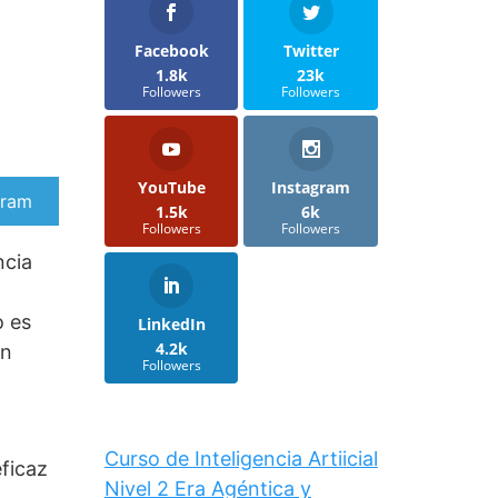
Facebook
Twitter
1.8k
23k
Followers
Followers
YouTube
Instagram
artir
gram
1.5k
6k
Followers
Followers
ncia
o es
LinkedIn
4.2k
en
Followers
Curso de Inteligencia Artiicial
eficaz
Nivel 2 Era Agéntica y