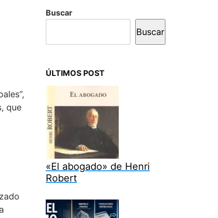
Buscar
Buscar
ÚLTIMOS POST
pales”,
s, que
«El abogado» de Henri
Robert
nzado
a