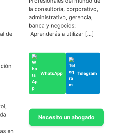
Profesionales del mundo de
la consultoría, corporativo,
administrativo, gerencia,
banca y negocios:
Aprenderás a utilizar […]
al de
ación
WhatsApp
Telegram
ol,
ida
Necesito un abogado
nas en