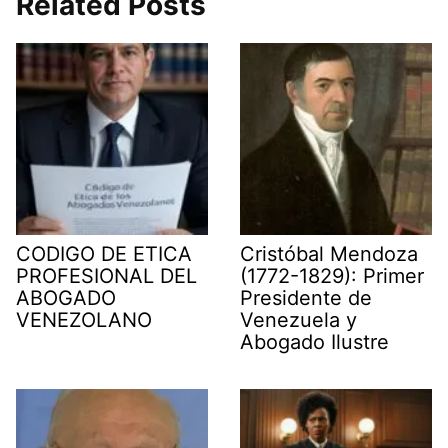
Related Posts
t
o
d
A
r
t
o
I
p
a
e
k
n
p
m
r
)
CODIGO DE ETICA
Cristóbal Mendoza
PROFESIONAL DEL
(1772-1829): Primer
ABOGADO
Presidente de
VENEZOLANO
Venezuela y
Abogado Ilustre