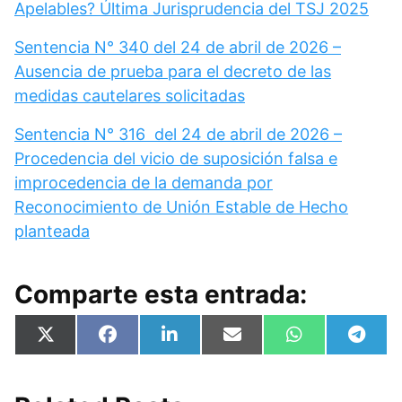
Apelables? Última Jurisprudencia del TSJ 2025
Sentencia N° 340 del 24 de abril de 2026 –
Ausencia de prueba para el decreto de las
medidas cautelares solicitadas
Sentencia N° 316 del 24 de abril de 2026 –
Procedencia del vicio de suposición falsa e
improcedencia de la demanda por
Reconocimiento de Unión Estable de Hecho
planteada
Comparte esta entrada:
Compartir
Compartir
Compartir
Compartir
Compartir
Compa
X
F
L
E
W
T
en
en
en
en
en
en
(
a
i
m
h
e
T
c
n
a
a
l
w
e
k
i
t
e
i
b
e
l
s
g