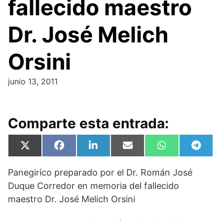
fallecido maestro
Dr. José Melich
Orsini
junio 13, 2011
Comparte esta entrada:
Compartir
Compartir
Compartir
Compartir
Compartir
Compa
X
F
L
E
W
T
en
en
en
en
en
en
(
a
i
m
h
e
T
c
n
a
a
l
Panegiríco preparado por el Dr. Román José
w
e
k
i
t
e
i
b
e
l
s
g
Duque Corredor en memoria del fallecido
t
o
d
A
r
t
o
I
p
a
maestro Dr. José Melich Orsini
e
k
n
p
m
r
)