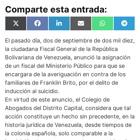
Comparte esta entrada:
Compartir
Compartir
Compartir
Compartir
Compartir
Compa
X
F
L
E
W
T
en
en
en
en
en
en
(
a
i
m
h
e
T
c
n
a
a
l
El pasado día, dos de septiembre de dos mil diez,
w
e
k
i
t
e
i
b
e
l
s
g
la ciudadana Fiscal General de la República
t
o
d
A
r
t
o
I
p
a
Bolivariana de Venezuela, anunció la asignación
e
k
n
p
m
de un fiscal del Ministerio Público para que se
r
)
encargara de la averiguación en contra de los
familiares de Franklin Brito, por el delito de
inducción al suicidio.
En virtud de este anuncio, el Colegio de
Abogados del Distrito Capital, considera que tal
acción constituye un hecho sin precedente, en la
historia jurídica de Venezuela, desde tiempos de
la colonia española, solo comparable a la