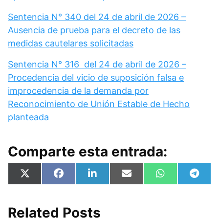
Sentencia N° 340 del 24 de abril de 2026 –
Ausencia de prueba para el decreto de las
medidas cautelares solicitadas
Sentencia N° 316 del 24 de abril de 2026 –
Procedencia del vicio de suposición falsa e
improcedencia de la demanda por
Reconocimiento de Unión Estable de Hecho
planteada
Comparte esta entrada:
Compartir
Compartir
Compartir
Compartir
Compartir
Compa
X
F
L
E
W
T
en
en
en
en
en
en
(
a
i
m
h
e
T
c
n
a
a
l
w
e
k
i
t
e
i
b
e
l
s
g
Related Posts
t
o
d
A
r