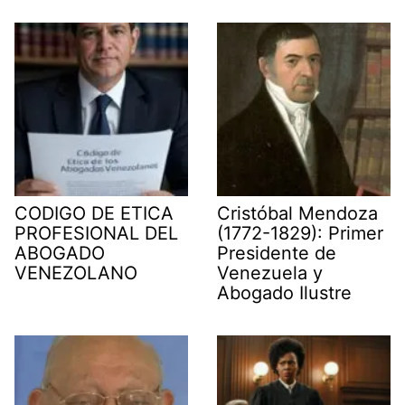
t
o
I
p
a
e
k
n
p
m
r
)
CODIGO DE ETICA
Cristóbal Mendoza
PROFESIONAL DEL
(1772-1829): Primer
ABOGADO
Presidente de
VENEZOLANO
Venezuela y
Abogado Ilustre