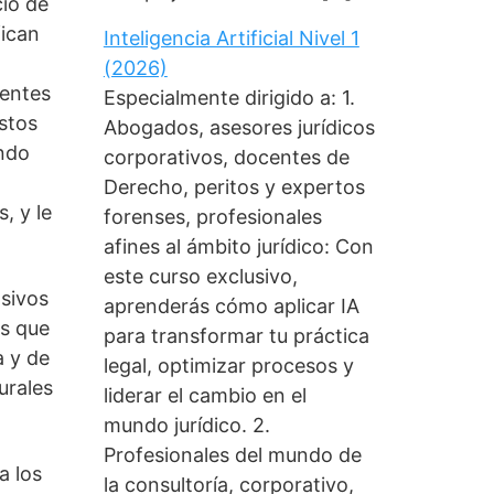
cio de
fican
Inteligencia Artificial Nivel 1
(2026)
yentes
Especialmente dirigido a: 1.
estos
Abogados, asesores jurídicos
ando
corporativos, docentes de
Derecho, peritos y expertos
, y le
forenses, profesionales
afines al ámbito jurídico: Con
este curso exclusivo,
asivos
aprenderás cómo aplicar IA
os que
para transformar tu práctica
a y de
legal, optimizar procesos y
urales
liderar el cambio en el
mundo jurídico. 2.
Profesionales del mundo de
a los
la consultoría, corporativo,