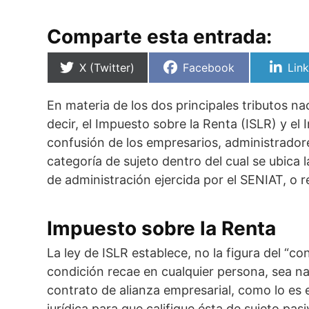
Comparte esta entrada:
Compartir
Compartir
Com
X (Twitter)
Facebook
Lin
en
en
en
En materia de los dos principales tributos na
decir, el Impuesto sobre la Renta (ISLR) y el
confusión de los empresarios, administrador
categoría de sujeto dentro del cual se ubica 
de administración ejercida por el SENIAT, o r
Impuesto sobre la Renta
La ley de ISLR establece, no la figura del “con
condición recae en cualquier persona, sea nat
contrato de alianza empresarial, como lo es 
jurídica para que califique ésta de sujeto pa