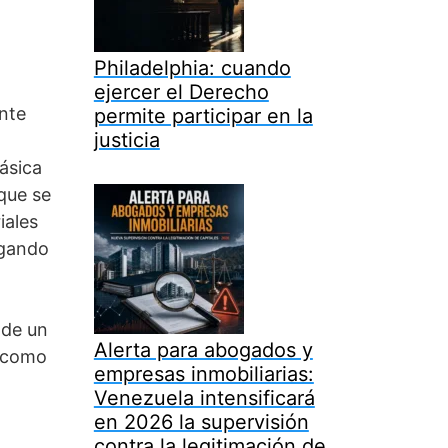
Philadelphia: cuando
ejercer el Derecho
ente
permite participar en la
justicia
ásica
 que se
iales
agando
 de un
Alerta para abogados y
s como
empresas inmobiliarias:
Venezuela intensificará
en 2026 la supervisión
contra la legitimación de