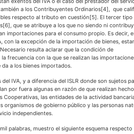
án exentos del IVA o el caso del prestador del servi
también a los Contribuyentes Ordinarios[4], que cali
es respecto al tributo en cuestión[5]. El tercer tipo
[6], que se atribuye a los que no siendo ni contribu
izan importaciones para el consumo propio. Es decir, 
VA, con la excepción de la importación de bienes, est
Necesario resulta aclarar que la condición de
la frecuencia con la que se realizan las importaciones
le da a los bienes importados.
s del IVA, y a diferencia del ISLR donde son sujetos p
edan por fuera algunas en razón de que realizan hech
as Cooperativas, las entidades de la actividad bancari
los organismos de gobierno público y las personas nat
vicio independientes.
mil palabras, muestro el siguiente esquema respecto 