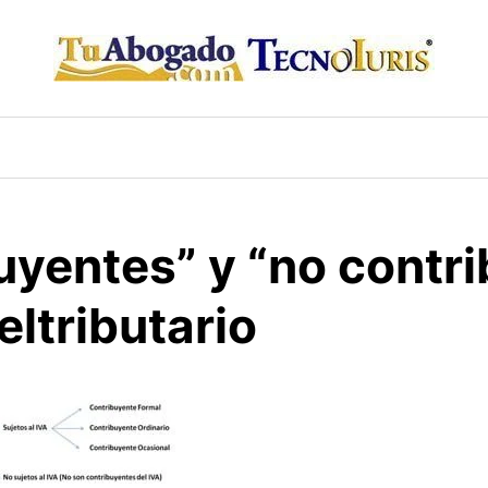
uyentes” y “no contri
ltributario