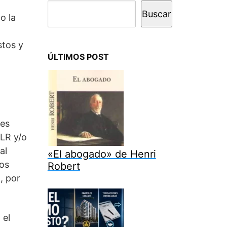
Buscar
o la
stos y
ÚLTIMOS POST
nes
SLR y/o
al
«El abogado» de Henri
vos
Robert
, por
 el