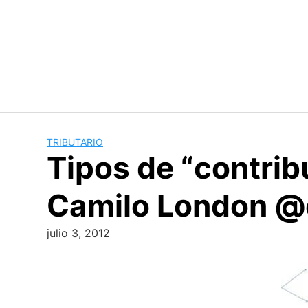
Skip
to
content
TRIBUTARIO
Tipos de “contrib
Camilo London @e
julio 3, 2012