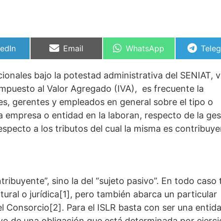
partir
Compartir
Compartir
Comp
kedIn
Email
WhatsApp
Tele
en
en
en
cionales bajo la potestad administrativa del SENIAT, 
 Impuesto al Valor Agregado (IVA), es frecuente la
es, gerentes y empleados en general sobre el tipo o
la empresa o entidad en la laboran, respecto de la ges
especto a los tributos del cual la misma es contribuye
tribuyente”, sino la del “sujeto pasivo”. En todo caso 
ural o jurídica[1], pero también abarca un particular
el Consorcio[2]. Para el ISLR basta con ser una entid
sivo de una obligación que está determinada por ejerci