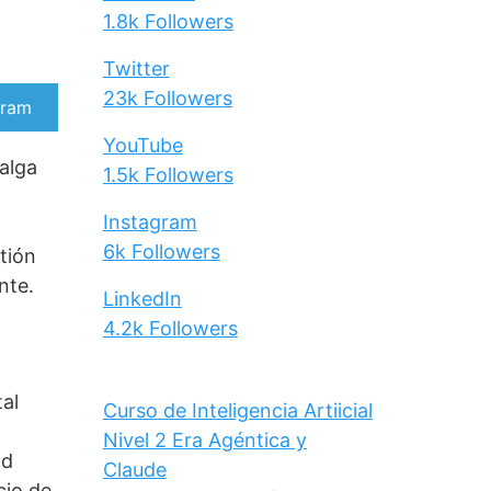
1.8k
Followers
Twitter
23k
Followers
artir
gram
YouTube
valga
1.5k
Followers
Instagram
6k
Followers
tión
nte.
LinkedIn
4.2k
Followers
tal
Curso de Inteligencia Artiicial
Nivel 2 Era Agéntica y
ad
Claude
cio de