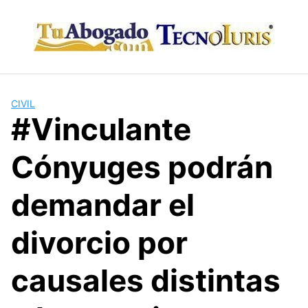
Skip
to
content
CIVIL
#Vinculante
Cónyuges podrán
demandar el
divorcio por
causales distintas