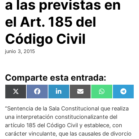
a las previstas en
el Art. 185 del
Código Civil
junio 3, 2015
Comparte esta entrada:
Compartir
Compartir
Compartir
Compartir
Compartir
Compa
X
F
L
E
W
T
en
en
en
en
en
en
(
a
i
m
h
e
T
c
n
a
a
l
“Sentencia de la Sala Constitucional que realiza
w
e
k
i
t
e
i
b
e
l
s
g
una interpretación constitucionalizante del
t
o
d
A
r
t
o
I
p
a
artículo 185 del Código Civil y establece, con
e
k
n
p
m
carácter vinculante, que las causales de divorcio
r
)