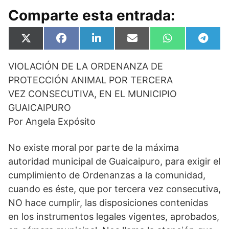
Comparte esta entrada:
Compartir
Compartir
Compartir
Compartir
Compartir
Compa
X
F
L
E
W
T
en
en
en
en
en
en
(
a
i
m
h
e
T
c
n
a
a
l
VIOLACIÓN DE LA ORDENANZA DE
w
e
k
i
t
e
i
b
e
l
s
g
PROTECCIÓN ANIMAL POR TERCERA
t
o
d
A
r
t
o
I
p
a
VEZ CONSECUTIVA, EN EL MUNICIPIO
e
k
n
p
m
GUAICAIPURO
r
)
Por Angela Expósito
No existe moral por parte de la máxima
autoridad municipal de Guaicaipuro, para exigir el
cumplimiento de Ordenanzas a la comunidad,
cuando es éste, que por tercera vez consecutiva,
NO hace cumplir, las disposiciones contenidas
en los instrumentos legales vigentes, aprobados,