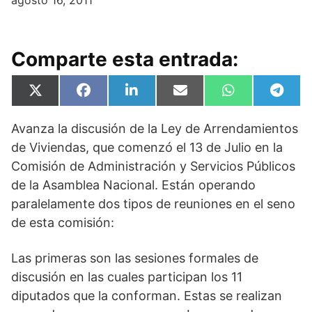
agosto 16, 2011
Comparte esta entrada:
Compartir
Compartir
Compartir
Compartir
Compartir
Compa
X
F
L
E
W
T
en
en
en
en
en
en
(
a
i
m
h
e
T
c
n
a
a
l
Avanza la discusión de la Ley de Arrendamientos
w
e
k
i
t
e
i
b
e
l
s
g
de Viviendas, que comenzó el 13 de Julio en la
t
o
d
A
r
t
o
I
p
a
Comisión de Administración y Servicios Públicos
e
k
n
p
m
de la Asamblea Nacional. Están operando
r
)
paralelamente dos tipos de reuniones en el seno
de esta comisión:
Las primeras son las sesiones formales de
discusión en las cuales participan los 11
diputados que la conforman. Estas se realizan